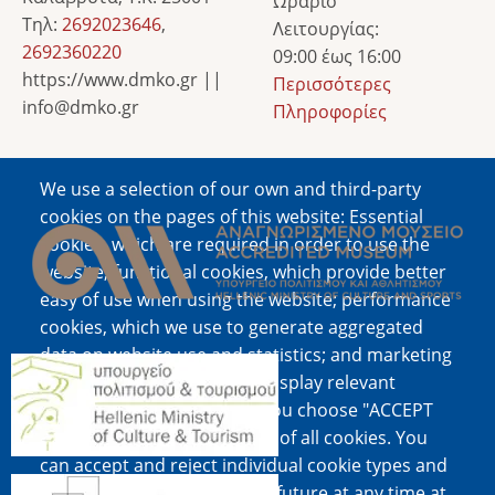
Ωράριο
Τηλ:
2692023646
,
Λειτουργίας:
2692360220
09:00 έως 16:00
https://www.dmko.gr ||
Περισσότερες
info@dmko.gr
Πληροφορίες
We use a selection of our own and third-party
Image
cookies on the pages of this website: Essential
cookies, which are required in order to use the
website; functional cookies, which provide better
easy of use when using the website; performance
cookies, which we use to generate aggregated
data on website use and statistics; and marketing
Image
cookies, which are used to display relevant
content and advertising. If you choose "ACCEPT
ALL", you consent to the use of all cookies. You
can accept and reject individual cookie types and
Image
revoke your consent for the future at any time at