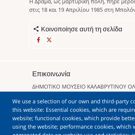
Η Δράμα, ως μαρτυρική πόλη, πήρε μέρ
στις 18 και 19 Απριλίου 1985 στη Μπολόν
Κοινοποίησε αυτή τη σελίδα
Επικοινωνία
ΔΗΜΟΤΙΚΟ ΜΟΥΣΕΙΟ ΚΑΛΑΒΡΥΤΙΝΟΥ 
Α. Συγγρού 1-5, Καλάβρυτα, Τ.Κ. 25001
We use a selection of our own and third-party c
Τηλ:
2692023646
,
2692360220
this website: Essential cookies, which are requir
https://www.dmko.gr || info@dmko.gr
website; functional cookies, which provide bett
using the website; performance cookies, which 
aggregated data on website use and statistics; 