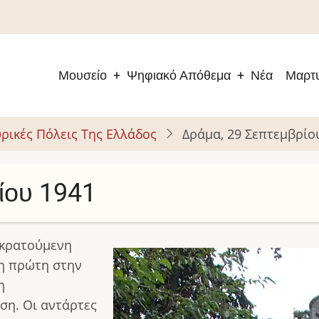
Μουσείο
Ψηφιακό Απόθεμα
Νέα
Μαρτυ
Main
navigation
ρικές Πόλεις Της Ελλάδος
Δράμα, 29 Σεπτεμβρίο
ίου 1941
οκρατούμενη
Image
η πρώτη στην
η
ση. Οι αντάρτες