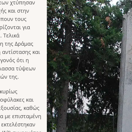
σεων χτύπησαν
ής και στην
έπουν τους
ρίζονται για
. Τελικά
ση της Δράμας
 αντίστασης και
γονός ότι η
άλασσα τύψεων
ιών της.
 κυρίως
ροφύλακες και
εξουσίας, καθώς
α με επισταμένη
 εκτελέστηκαν