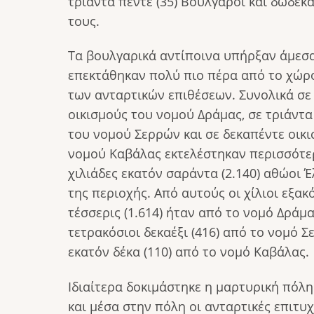
τριάντα πέντε (35) Βούλγαροι και δώδεκα
τους.
Τα βουλγαρικά αντίποινα υπήρξαν άμεσα
επεκτάθηκαν πολύ πιο πέρα από το χώρ
των ανταρτικών επιθέσεων. Συνολικά σε
οικισμούς του νομού Δράμας, σε τριάντα 
του νομού Σερρών και σε δεκαπέντε οικ
νομού Καβάλας εκτελέστηκαν περισσότε
χιλιάδες εκατόν σαράντα (2.140) αθώοι Έ
της περιοχής. Από αυτούς οι χίλιοι εξακ
τέσσερις (1.614) ήταν από το νομό Δράμα
τετρακόσιοι δεκαέξι (416) από το νομό Σ
εκατόν δέκα (110) από το νομό Καβάλας.
Ιδιαίτερα δοκιμάστηκε η μαρτυρική πόλη
και μέσα στην πόλη οι ανταρτικές επιτυχ