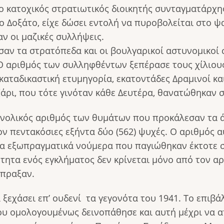
 ο κατοχικός στρατιωτικός διοικητής συνταγματάρχη
το Δοξάτο, είχε δώσει εντολή να πυροβολείται στο
ν οι μαζικές συλλήψεις.
σαν τα στρατόπεδα και οι βουλγαρικοί αστυνομικοί 
 αριθμός των συλληφθέντων ξεπέρασε τους χίλιους.
 καταδικαστική ετυμηγορία, εκατοντάδες Δραμινοί κ
άρι, που τότε γινόταν κάθε Δευτέρα, θανατώθηκαν 
υνολικός αριθμός των θυμάτων που προκάλεσαν τα 
 πεντακόσιες εξήντα δύο (562) ψυχές. Ο αριθμός α
λα εξωπραγματικά νούμερα που παγιώθηκαν έκτοτε 
ότητα ενός εγκλήματος δεν κρίνεται μόνο από τον 
έπραξαν.
α ξεχάσει επ’ ουδενί τα γεγονότα του 1941. Το επιβ
που ομολογουμένως δεινοπάθησε και αυτή μέχρι να 