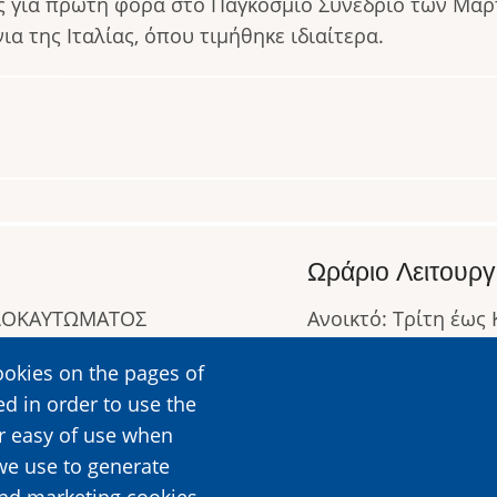
ος για πρώτη φορά στο Παγκόσμιο Συνέδριο των Μ
ια της Ιταλίας, όπου τιμήθηκε ιδιαίτερα.
Ωράριο Λειτουργ
ΟΛΟΚΑΥΤΩΜΑΤΟΣ
Ανοικτό: Τρίτη έως
Κλειστό: Δευτέρα
ookies on the pages of
Ωράριο Λειτουργίας
ed in order to use the
Περισσότερες Πληρ
er easy of use when
we use to generate
and marketing cookies,