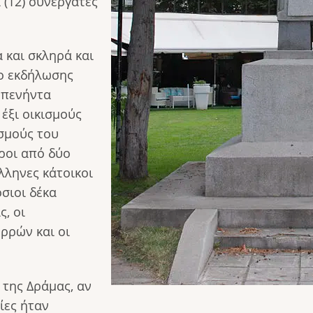
 (12) συνεργάτες
 και σκληρά και
ο εκδήλωσης
 πενήντα
έξι οικισμούς
ισμούς του
ροι από δύο
λληνες κάτοικοι
όσιοι δέκα
ς, οι
ερρών και οι
 της Δράμας, αν
ίες ήταν