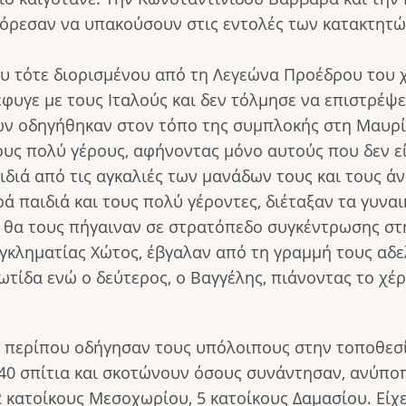
πόρεσαν να υπακούσουν στις εντολές των κατακτητώ
του τότε διορισμένου από τη Λεγεώνα Προέδρου του 
φυγε με τους Ιταλούς και δεν τόλμησε να επιστρέψ
ων οδηγήθηκαν στον τόπο της συμπλοκής στη Μαυρίτ
ους πολύ γέρους, αφήνοντας μόνο αυτούς που δεν ε
ιδιά από τις αγκαλιές των μανάδων τους και τους ά
ά παιδιά και τους πολύ γέροντες, διέταξαν τα γυνα
ς θα τους πήγαιναν σε στρατόπεδο συγκέντρωσης στ
εγκληματίας Χώτος, έβγαλαν από τη γραμμή τους αδ
τίδα ενώ ο δεύτερος, ο Βαγγέλης, πιάνοντας το χέρ
0 περίπου οδήγησαν τους υπόλοιπους στην τοποθεσ
α 40 σπίτια και σκοτώνουν όσους συνάντησαν, ανύπο
2 κατοίκους Μεσοχωρίου, 5 κατοίκους Δαμασίου. Είχε