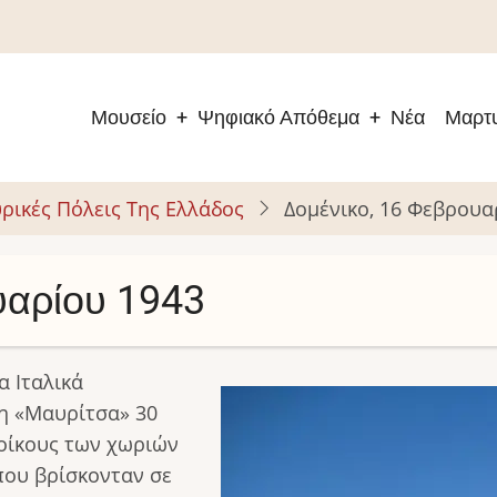
Μουσείο
Ψηφιακό Απόθεμα
Νέα
Μαρτυ
Main
navigation
ρικές Πόλεις Της Ελλάδος
Δομένικο, 16 Φεβρουα
υαρίου 1943
α Ιταλικά
Image
η «Μαυρίτσα» 30
οίκους των χωριών
ου βρίσκονταν σε