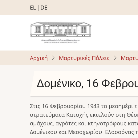
Παράκαμψη
EL
DE
προς
το
κυρίως
περιεχόμενο
Αρχική
Μαρτυρικές Πόλεις
Μαρτυ
Δομένικο, 16 Φεβρο
Στις 16 Φεβρουαρίου 1943 το μεσημέρι τ
στρατεύματα Κατοχής εκτελούν στη Θέσ
αμάχους, αγρότες και κτηνοτρόφους κατ
Δομένικου και Μεσοχωρίου Ελασσόνας π