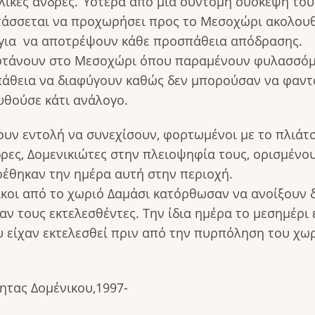
ικες άνδρες. Ύστερα από μια σύντομη σύσκεψη του 
τάσσεται να προχωρήσει προς το Μεσοχώρι ακολου
ς για να αποτρέψουν κάθε προσπάθεια απόδρασης.
φτάνουν στο Μεσοχώρι όπου παραμένουν φυλασσόμε
άθεια να διαφύγουν καθώς δεν μπορούσαν να φαντασ
θούσε κάτι ανάλογο.
νουν εντολή να συνεχίσουν, φορτωμένοι με το πλιάτσ
δρες, Δομενικιώτες στην πλειοψηφία τους, ορισμέν
ρέθηκαν την ημέρα αυτή στην περιοχή.
κοι από το χωριό Δαμάσι κατόρθωσαν να ανοίξουν 
ν τους εκτελεσθέντες. Την ίδια ημέρα το μεσημέρι 
υ είχαν εκτελεσθεί πριν από την πυρπόληση του χω
ητας Δομένικου,1997-