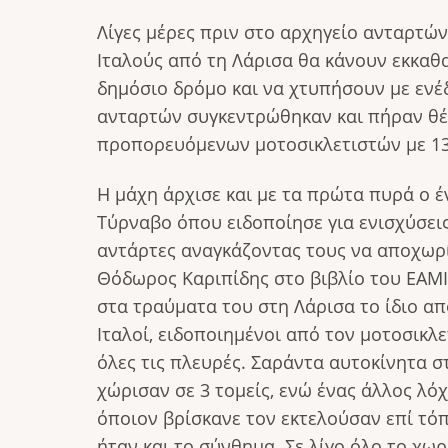
Λίγες μέρες πριν στο αρχηγείο ανταρτών
Ιταλούς από τη Λάρισα θα κάνουν εκκαθ
δημόσιο δρόμο και να χτυπήσουν με ενέ
ανταρτών συγκεντρώθηκαν και πήραν θέσ
προπορευόμενων μοτοσικλετιστών με 13
Η μάχη άρχισε και με τα πρώτα πυρά ο 
Τύρναβο όπου ειδοποίησε για ενισχύσει
αντάρτες αναγκάζοντας τους να αποχωρί
Θόδωρος Καριπίδης στο βιβλίο του ΕΑΜΙ
στα τραύματα του στη Λάρισα το ίδιο από
Ιταλοί, ειδοποιημένοι από τον μοτοσικλ
όλες τις πλευρές. Σαράντα αυτοκίνητα 
χώρισαν σε 3 τομείς, ενώ ένας άλλος λ
όποιον βρίσκανε τον εκτελούσαν επί τό
ήταν και το σύνθημα. Σε λίγο όλο το χω