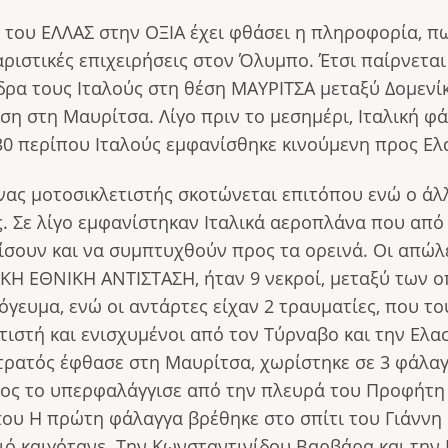
 του ΕΛΛΑΣ στην ΟΞΙΑ έχει φθάσει η πληροφορία, πω
αριστικές επιχειρήσεις στον Όλυμπο. Έτσι παίρνετα
δρα τους Ιταλούς στη θέση ΜΑΥΡΙΤΣΑ μεταξύ Δομενί
η στη Μαυρίτσα. Λίγο πριν το μεσημέρι, Ιταλική φά
0 περίπου Ιταλούς εμφανίσθηκε κινούμενη προς Ελ
ένας μοτοσικλετιστής σκοτώνεται επιτόπου ενώ ο άλ
ς. Σε λίγο εμφανίστηκαν Ιταλικά αεροπλάνα που α
σουν και να συμπτυχθούν προς τα ορεινά. Οι απώλε
ΚΗ ΕΘΝΙΚΗ ΑΝΤΙΣΤΑΣΗ, ήταν 9 νεκροί, μεταξύ των ο
γευμα, ενώ οι αντάρτες είχαν 2 τραυματίες, που το
ετιστή και ενισχυμένοι από τον Τύρναβο και την Ελ
στρατός έφθασε στη Μαυρίτσα, χωρίστηκε σε 3 φάλαγ
όχος το υπερφαλάγγισε από την πλευρά του Προφήτη
που Η πρώτη φάλαγγα βρέθηκε στο σπίτι του Γιάννη 
ριό καιγότανε. Την Κωνσταντινίδου Βαρβάρα και την