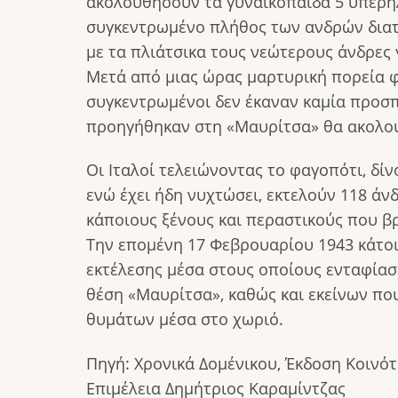
ακολουθήσουν τα γυναικόπαιδα 5 υπερήλ
συγκεντρωμένο πλήθος των ανδρών δια
με τα πλιάτσικα τους νεώτερους άνδρε
Μετά από μιας ώρας μαρτυρική πορεία 
συγκεντρωμένοι δεν έκαναν καμία προσπ
προηγήθηκαν στη «Μαυρίτσα» θα ακολου
Οι Ιταλοί τελειώνοντας το φαγοπότι, δί
ενώ έχει ήδη νυχτώσει, εκτελούν 118 άν
κάποιους ξένους και περαστικούς που β
Την επομένη 17 Φεβρουαρίου 1943 κάτοι
εκτέλεσης μέσα στους οποίους ενταφίασα
θέση «Μαυρίτσα», καθώς και εκείνων πο
θυμάτων μέσα στο χωριό.
Πηγή: Χρονικά Δομένικου, Έκδοση Κοινότ
Επιμέλεια Δημήτριος Καραμίντζας