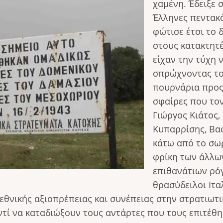
χαμένη. Έδειξε 
Έλληνες πεντακά
φώτισε έτσι το 
στους κατακτητέ
είχαν την τύχη 
σπρώχνοντας τον
πουρνάρια προς 
σφαίρες που τον
Γιώργος Κιάτος,
Κυπαρρίσης, Βα
κάτω από το σω
φρίκη των άλλω
επιθανάτιων ρό
θρασύδειλοι Ιτα
ς εθνικής αξιοπρέπειας και συνέπειας στην στρατιω
ί να καταδιώξουν τους αντάρτες που τους επιτέθη