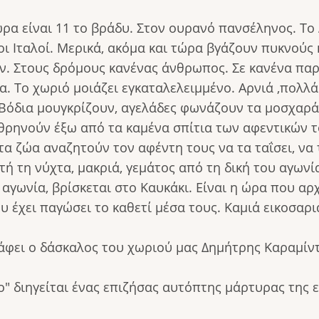
ώρα είναι 11 το βράδυ. Στον ουρανό πανσέληνος. Το
ι Ιταλοί. Μερικά, ακόμα και τώρα βγάζουν πυκνούς
ν. Στους δρόμους κανένας άνθρωπος. Σε κανένα πα
. Το χωριό μοιάζει εγκαταλελειμμένο. Αρνιά ,πολλά
Βόδια μουγκρίζουν, αγελάδες φωνάζουν τα μοσχαράκ
 θρηνούν έξω από τα καμένα σπίτια των αφεντικών το
 ζώα αναζητούν τον αφέντη τους να τα ταΐσει, να τα
τή τη νύχτα, μακριά, γεμάτος από τη δική του αγωνί
αγωνία, βρίσκεται στο Καυκάκι. Είναι η ώρα που αρχ
υ έχει παγώσει το καθετί μέσα τους. Καμιά εικοσαρ
ράφει ο δάσκαλος του χωριού μας Δημήτρης Καραμίν
ο" διηγείται ένας επιζήσας αυτόπτης μάρτυρας της 