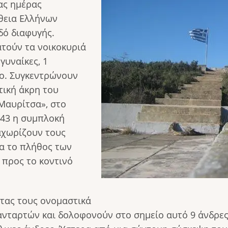
ιας ημέρας
θεια Ελλήνων
δό διαφυγής.
τούν τα νοικοκυριά
γυναίκες, 1
κο. Συγκεντρώνουν
τική άκρη του
Μαυρίτσα», στο
943 η συμπλοκή
αχωρίζουν τους
ια το πλήθος των
 προς το κοντινό
ντας τους ονομαστικά
ανταρτών και δολοφονούν στο σημείο αυτό 9 άνδρε