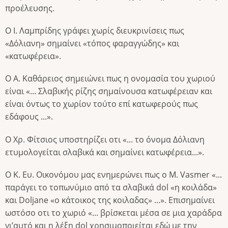
προέλευσης.
Ο Ι. Λαμπρίδης γράφει χωρίς διευκρινίσεις πως
«Δόλιανη» σημαίνει «τόπος φαραγγώδης» και
«κατωφέρεια».
Ο Α. Καθάρειος σημειώνει πως η ονομασία του χωριού
είναι «... Σλαβικής ρίζης σημαίνουσα κατωφέρειαν και
είναι όντως το χωρίον τούτο επί κατωφερούς πως
εδάφους ...».
Ο Χρ. Φίτσιος υποστηρίζει οτι «... το όνομα Δόλιανη
ετυμολογείται σλαβικά και σημαίνει κατωφέρεια...».
Ο Κ. Ευ. Οικονόμου μας ενημερώνει πως ο M. Vasmer «...
παράγει το τοπωνύμιο από τα σλαβικά dol «η κοιλάδα»
και Doljane «ο κάτοικος της κοιλαδας» ...». Επισημαίνει
ωστόσο οτι το χωριό «... βρίσκεται μέσα σε μια χαράδρα
γι’αυτό και η λέξη dol χρησιμοποιείται εδώ με την