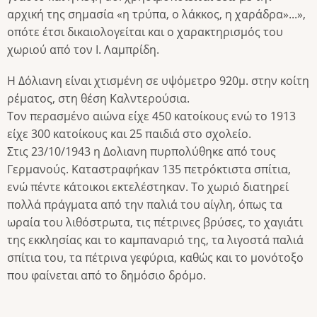
αρχική της σημασία «η τρύπα, ο λάκκος, η χαράδρα»...»,
οπότε έτσι δικαιολογείται και ο χαρακτηρισμός του
χωριού από τον Ι. Λαμπρίδη.
Η Δόλιανη είναι χτισμένη σε υψόμετρο 920μ. στην κοίτη
ρέματος, στη θέση Καλντερούσια.
Τον περασμένο αιώνα είχε 450 κατοίκους ενώ το 1913
είχε 300 κατοίκους και 25 παιδιά στο σχολείο.
Στις 23/10/1943 η Δολιανη πυρπολύθηκε από τους
Γερμανούς. Καταστραφήκαν 135 πετρόκτιστα σπίτια,
ενώ πέντε κάτοικοι εκτελέστηκαν. Το χωριό διατηρεί
πολλά πράγματα από την παλιά του αίγλη, όπως τα
ωραία του λιθόστρωτα, τις πέτρινες βρύσες, το χαγιάτι
της εκκλησίας και το καμπαναριό της, τα λιγοστά παλιά
σπίτια του, τα πέτρινα γεφύρια, καθώς και το μονότοξο
που φαίνεται από το δημόσιο δρόμο.