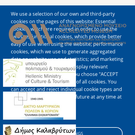
We use a selection of our own and third-party
Image
cookies on the pages of this website: Essential
cookies, which are required in order to use the
website; functional cookies, which provide better
easy of use when using the website; performance
cookies, which we use to generate aggregated
data on website use and statistics; and marketing
Image
cookies, which are used to display relevant
content and advertising. If you choose "ACCEPT
ALL", you consent to the use of all cookies. You
can accept and reject individual cookie types and
Image
revoke your consent for the future at any time at
"Settings".
Cookie documentation
Image
COOKIE SETTINGS