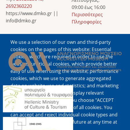
Λειτουργίας:
2692360220
09:00 έως 16:00
https://www.dmko.gr ||
Περισσότερες
info@dmko.gr
Πληροφορίες
We use a selection of our own and third-party
Image
cookies on the pages of this website: Essential
cookies, which are required in order to use the
website; functional cookies, which provide better
easy of use when using the website; performance
cookies, which we use to generate aggregated
data on website use and statistics; and marketing
Image
cookies, which are used to display relevant
content and advertising. If you choose "ACCEPT
ALL", you consent to the use of all cookies. You
can accept and reject individual cookie types and
Image
revoke your consent for the future at any time at
"Settings".