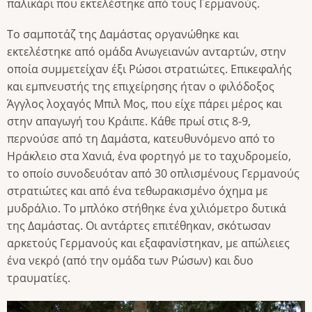
παλικάρι που εκτελέστηκε από τους Γερμανούς.
Το σαμποτάζ της Δαμάστας οργανώθηκε και
εκτελέστηκε από ομάδα Ανωγειανών ανταρτών, στην
οποία συμμετείχαν έξι Ρώσοι στρατιώτες. Επικεφαλής
και εμπνευστής της επιχείρησης ήταν ο φιλόδοξος
Άγγλος λοχαγός Μπιλ Μος, που είχε πάρει μέρος και
στην απαγωγή του Κράιπε. Κάθε πρωί στις 8-9,
περνούσε από τη Δαμάστα, κατευθυνόμενο από το
Ηράκλειο στα Χανιά, ένα φορτηγό με το ταχυδρομείο,
το οποίο συνοδευόταν από 30 οπλισμένους Γερμανούς
στρατιώτες και από ένα τεθωρακισμένο όχημα με
μυδράλιο. Το μπλόκο στήθηκε ένα χιλιόμετρο δυτικά
της Δαμάστας. Οι αντάρτες επιτέθηκαν, σκότωσαν
αρκετούς Γερμανούς και εξαφανίστηκαν, με απώλειες
ένα νεκρό (από την ομάδα των Ρώσων) και δυο
τραυματίες.
Image