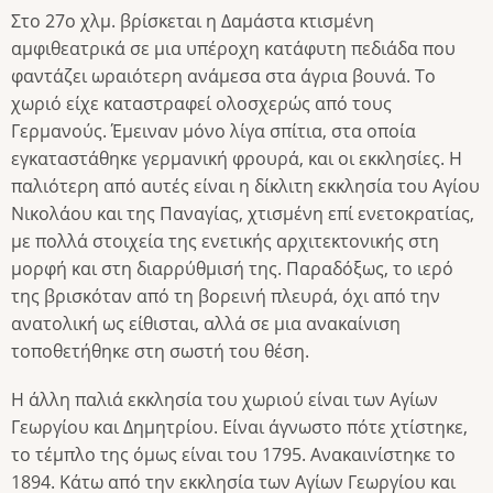
Στο 27ο χλμ. βρίσκεται η Δαμάστα κτισμένη
αμφιθεατρικά σε μια υπέροχη κατάφυτη πεδιάδα που
φαντάζει ωραιότερη ανάμεσα στα άγρια βουνά. Το
χωριό είχε καταστραφεί ολοσχερώς από τους
Γερμανούς. Έμειναν μόνο λίγα σπίτια, στα οποία
εγκαταστάθηκε γερμανική φρουρά, και οι εκκλησίες. Η
παλιότερη από αυτές είναι η δίκλιτη εκκλησία του Αγίου
Νικολάου και της Παναγίας, χτισμένη επί ενετοκρατίας,
με πολλά στοιχεία της ενετικής αρχιτεκτονικής στη
μορφή και στη διαρρύθμισή της. Παραδόξως, το ιερό
της βρισκόταν από τη βορεινή πλευρά, όχι από την
ανατολική ως είθισται, αλλά σε μια ανακαίνιση
τοποθετήθηκε στη σωστή του θέση.
Η άλλη παλιά εκκλησία του χωριού είναι των Αγίων
Γεωργίου και Δημητρίου. Είναι άγνωστο πότε χτίστηκε,
το τέμπλο της όμως είναι του 1795. Ανακαινίστηκε το
1894. Κάτω από την εκκλησία των Αγίων Γεωργίου και