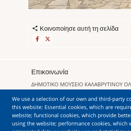
Κοινοποίησε αυτή τη σελίδα
Επικοινωνία
ΔΗΜΟΤΙΚΟ ΜΟΥΣΕΙΟ ΚΑΛΑΒΡΥΤΙΝΟΥ 
Α. Συγγρού 1-5, Καλάβρυτα, Τ.Κ. 25001
We use a selection of our own and third-party c
Τηλ:
2692023646
,
2692360220
this website: Essential cookies, which are requir
https://www.dmko.gr || info@dmko.gr
website; functional cookies, which provide bett
using the website; performance cookies, which 