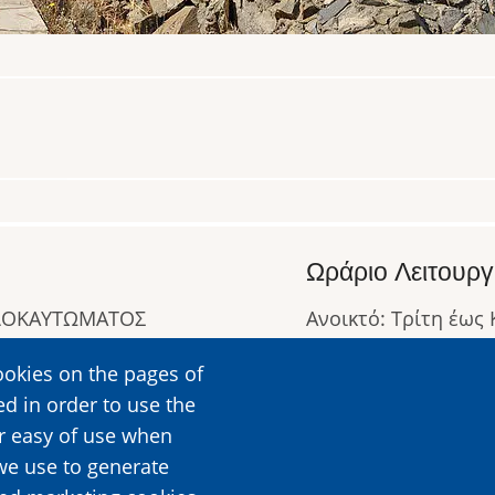
Ωράριο Λειτουργ
ΟΛΟΚΑΥΤΩΜΑΤΟΣ
Ανοικτό: Τρίτη έως
Κλειστό: Δευτέρα
ookies on the pages of
Ωράριο Λειτουργίας
ed in order to use the
Περισσότερες Πληρ
er easy of use when
we use to generate