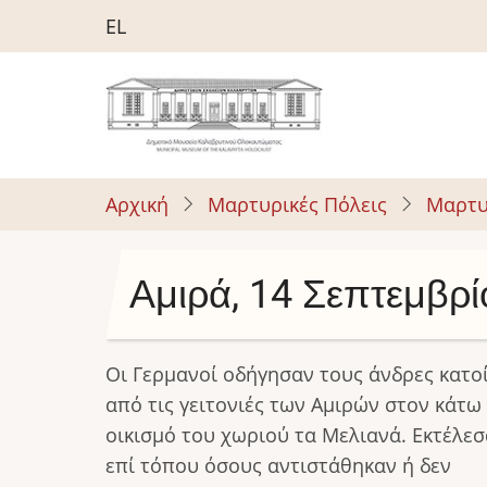
Παράκαμψη
EL
προς
το
κυρίως
περιεχόμενο
Αρχική
Μαρτυρικές Πόλεις
Μαρτυ
Αμιρά, 14 Σεπτεμβρ
Οι Γερμανοί οδήγησαν τους άνδρες κατο
από τις γειτονιές των Αμιρών στον κάτω
οικισμό του χωριού τα Μελιανά. Εκτέλε
επί τόπου όσους αντιστάθηκαν ή δεν