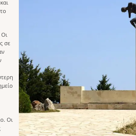
και
στο
 Οι
ς σε
αν
ν
ύτερη
ημείο
ο. Οι
ς