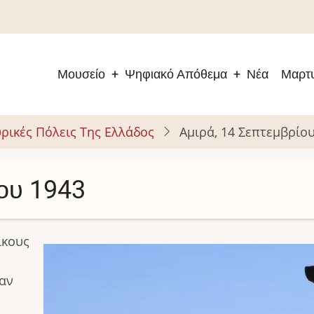
Μουσείο
Ψηφιακό Απόθεμα
Νέα
Μαρτυ
Main
navigation
ρικές Πόλεις Της Ελλάδος
Αμιρά, 14 Σεπτεμβρίο
ίου 1943
ίκους
Image
σαν