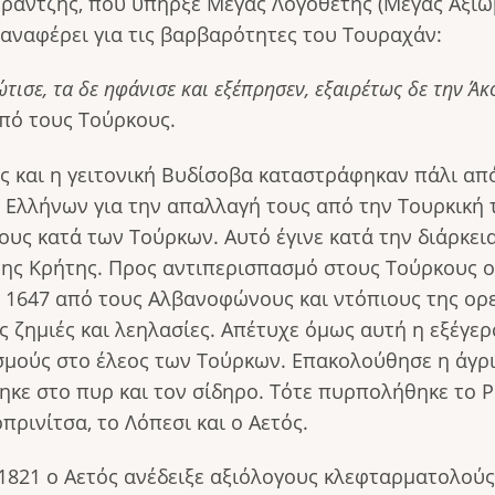
φραντζής, που υπήρξε Μέγας Λογοθέτης (Μέγας Αξιωμ
αναφέρει για τις βαρβαρότητες του Τουραχάν:
ισε, τα δε ηφάνισε και εξέπρησεν, εξαιρέτως δε την Άκ
πό τους Τούρκους.
ός και η γειτονική Βυδίσοβα καταστράφηκαν πάλι απ
Ελλήνων για την απαλλαγή τους α­πό την Τουρκική 
ους κατά των Τούρκων. Αυτό έγινε κατά την διάρκει
της Κρήτης. Προς αντιπερισπασμό στους Τούρκους ο
ο 1647 από τους Αλβανοφώνους και ντόπιους της ορε
 ζημιές και λεηλασίες. Απέτυχε όμως αυτή η ε­ξέγερ
μούς στο έλεος των Τούρκων. Επακολούθησε η άγρι
ηκε στο πυρ και τον σίδηρο. Τότε πυρπολήθηκε το 
ρινίτσα, το Λόπεσι και ο Αετός.
 1821 ο Αετός ανέδειξε αξιόλογους κλεφταρματολούς