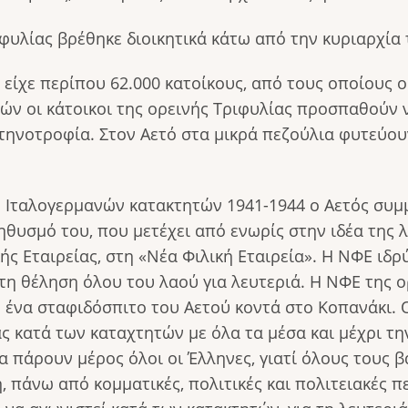
ιφυλίας βρέθηκε διοικητικά κάτω από την κυριαρχία
είχε περίπου 62.000 κατοίκους, από τους οποίους ο
νών οι κάτοικοι της ορεινής Τριφυλίας προσπαθούν 
τηνοτροφία. Στον Αετό στα μικρά πεζούλια φυτεύου
ν Ιταλογερμανών κατακτητών 1941-1944 ο Αετός συμμ
θυσμό του, που μετέχει από ενωρίς στην ιδέα της λε
ς Εταιρείας, στη «Νέα Φιλική Εταιρεία». Η ΝΦΕ ιδ
στη θέληση όλου του λαού για λευτεριά. Η ΝΦΕ της ο
' ένα σταφιδόσπιτο του Αετού κοντά στο Κοπανάκι. 
ας κατά των καταχτητών με όλα τα μέσα και μέχρι τ
να πάρουν μέρος όλοι οι Έλληνες, γιατί όλους τους 
 πάνω από κομματικές, πολιτικές και πολιτειακές πε