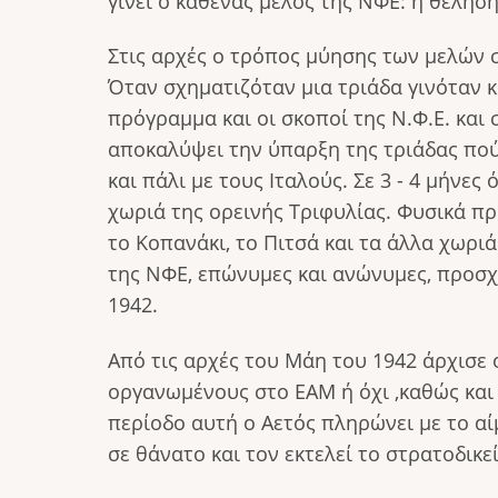
γίνει ο καθένας μέλος της ΝΦΕ: η θέλησ
Στις αρχές ο τρόπος μύησης των μελών σ
Όταν σχηματιζόταν μια τριάδα γινόταν κ
πρόγραμμα και οι σκοποί της Ν.Φ.Ε. και
αποκαλύψει την ύπαρξη της τριάδας πού
και πάλι με τους Ιταλούς. Σε 3 - 4 μήνε
χωριά της ορεινής Τριφυλίας. Φυσικά πρώ
το Κοπανάκι, το Πιτσά και τα άλλα χωρι
της ΝΦΕ, επώνυμες και ανώνυμες, προσ
1942.
Από τις αρχές του Μάη του 1942 άρχισε
οργανωμένους στο ΕΑΜ ή όχι ,καθώς και
περίοδο αυτή ο Αετός πληρώνει με το α
σε θάνατο και τον εκτελεί το στρατοδικε