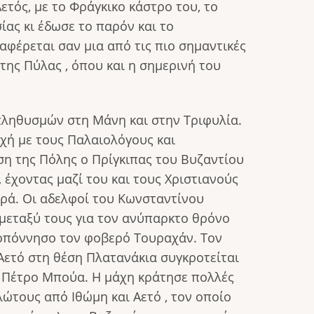
τός, με το Φράγκικο κάστρο του, το
ας κι έδωσε το παρόν και το
αφέρεται σαν μια από τις πιο σημαντικές
της Πύλας , όπου και η σημερινή του
ληθυσμών στη Μάνη και στην Τριφυλία.
χή με τους Παλαιολόγους και
η της Πόλης ο Πρίγκιπας του Βυζαντίου
έχοντας μαζί του και τους Χριστιανούς
ρά. Οι αδελφοί του Κωνσταντίνου
 μεταξύ τους για τον ανύπαρκτο θρόνο
λοπόννησο τον φοβερό Τουραχάν. Τον
 Αετό στη θέση Πλατανάκια συγκροτείται
ν Πέτρο Μπούα. Η μάχη κράτησε πολλές
λώτους από Ιθώμη και Αετό , τον οποίο