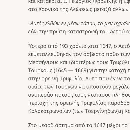
και κατακαίει. Ο Γεώργιος Φραντζής ή Σ
στο Χρονικό της Αλώσεως μεταξύ άλλων 
«Αυτός ελθών εν μέσω τόπου, τα μεν ηχμαλώτ
εδώ την πρώτη καταστροφή του Αετού α
Ύστερα από 193 χρόνια ,στα 1647, ο Αετ
εκμεταλλεύθηκαν τον άσβεστο πόθο των 
Μεσσήνιους και ιδιαιτέρως τους Τριφύλι
Τούρκους (1645 — 1669) για την κατοχή 
στην ορεινή Τριφυλία. Αυτή που έγινε τ
οικίες των Τούρκων να υποστούν μεγάλες
ανυπεράσπιστους τους ντόπιους πληθυσ
περιοχή της ορεινής Τριφυλίας παραδόθ
Κολοκοτρωναίων (των Τσεργίνηδων),η Κοπ
Στο μεσοδιά­στημα από το 1647 μέχρι το