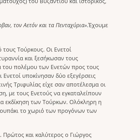
ατούχος) του Βυζαντίου και ιστο­ρικός,
οβαν, τον Αετόν και τα Πενταχύρια»
.Έχουμε
ό τους Τούρκους. Οι Ενετοί
τυραννία και ξεσήκωσαν τους
α του πολέ­μου των Ενετών προς τους
ι Ενετοί υποκίνησαν δύο εξεγέρσεις
ινής Τριφυλίας είχε σαν αποτέλεσμα οι
ση, με τους Ενετούς να εγκαταλείπουν
α εκδίκηση των Τούρκων. Ολόκληρη η
Ρουπάκι το χωριό των προ­γόνων των
. Πρώτος και καλύτερος ο Γιώργος