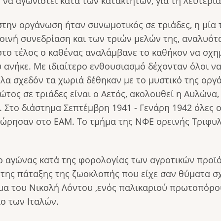
η να αγωνιστεί κατά των κατακτητών, για τη λευτερι
την οργάνωση ήταν συνωμοτικός σε τριάδες, η μία τ
οινή συνεδρίαση και των τριών μελών της, αναλυότ
 στο τέλος ο καθένας αναλάμβανε το καθήκον να σχη
 ανήκε. Με ιδιαίτερο ενθουσιασμό δέχονταν όλοι να
ς όλα σχεδόν τα χωριά δέθηκαν με το μυστικό της ο
τος σε τριάδες είναι ο Αετός, ακολουθεί η Αυλώνα, 
ά. Στο διάστημα Σεπτέμβρη 1941 - Γενάρη 1942 όλες 
χώρησαν στο ΕΑΜ. Το τμήμα της ΝΦΕ ορεινής Τριφυ
 ο αγώνας κατά της φορολογίας των αγροτικών προϊ
 της πάταξης της ζωοκλοπής που είχε σαν θύματα 
ίμα του Νικολή Λόντου ,ενός παλικαριού πρωτοπόρου
ίο των Ιταλών.