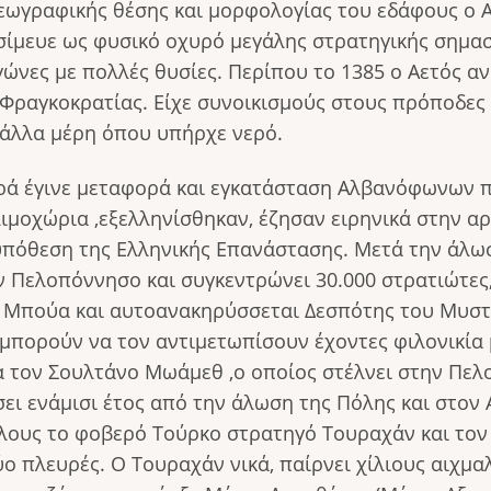
ωγραφικής θέσης και μορφολογίας του εδά­φους ο Αε
σίμευε ως φυσικό οχυρό μεγάλης στρατηγικής σημασί
νες με πολλές θυσίες. Περίπου το 1385 ο Αετός αν
Φραγκοκρατίας. Είχε συνοικισμούς στους πρόποδες 
 άλλα μέρη όπου υπήρχε νερό.
ά έγινε μεταφορά και εγκατάσταση Αλβανόφωνων π
ιμοχώρια ,εξελληνίσθηκαν, έζησαν ειρηνικά στην αρ
πόθεση της Ελληνικής Επανάστασης. Μετά την άλωσ
Πελοπόννησο και συγκεντρώνει 30.000 στρατιώτες, 
ο Μπούα και αυτοανακηρύσσεται Δεσπότης του Μυστ
 μπορούν να τον αντιμετωπίσουν έχοντες φιλονικία
α τον Σουλτάνο Μωάμεθ ,ο οποίος στέλνει στην Πε
ει ενάμισι έτος από την άλωση της Πόλης και στον
άλους το φοβερό Τούρκο στρατηγό Τουραχάν και το
ύο πλευρές. Ο Τουραχάν νικά, παίρνει χίλιους αιχμα