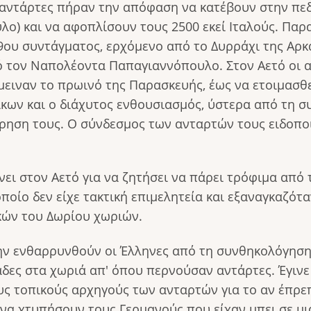
 αντάρτες πήραν την απόφαση να κατέβουν στην πεδ
ύλο) και να αφοπλίσουν τους 2500 εκεί Ιταλούς. Πα
 9ου συντάγματος, ερχόμενο από το Δυρράχι της Αρκ
ό τον Ναπολέοντα Παπαγιαννόπουλο. Στον Αετό οι 
ειναν το πρωινό της Παρασκευής, έως να ετοιμασθε
ίκων και ο διάχυτος ενθουσιασμός, ύστερα από τη 
ρηση τους. Ο σύνδεσμος των ανταρτών τους ειδοποιε
ι στον Αετό για να ζητήσει να πάρει τρόφιμα από 
οποίο δεν είχε τακτική επιμελητεία και εξαναγκαζό
ικών του Δωρίου χωριών.
μην ενθαρρυνθούν οι Έλληνες από τη συνθηκολόγηση 
άδες στα χωριά απ' όπου περνούσαν αντάρτες. Έγι
ους τοπικούς αρχηγούς των ανταρτών για το αν έπρε
να χτυπήσουν τους Γερμανούς που είχαν μπει σε μι