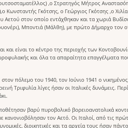
Κουτσοσταματέλλος) ,ο Στρατηγός Μήτρος Αναστασό
),ο Κωνσταντής Γκότσης, ο Γεώργιος Γκότσης ,ο Χιλ
ου Αετού στον οποίο εντάχθηκαν και τα χωριά Βυδίσ
υονέρι), Μποντιά (Μάλθη), με πρώτο Δήμαρχο τον 
αι και είναι το κέντρο της περιοχής των Κοντοβουν
Χωροφυλακής και όλα τα απαραίτητα επαγγέλματα που
στον πόλεμο του 1940, τον Ιούνιο 1941 ο νικημένο
ρεινή Τριφυλία λίγες ήσαν οι Ιταλικές δυνάμεις. Πε
κι.
οποθέτησαν βαρύ πυροβολικό βορειοανατολικά κοντ
ε κανονιοβόλησαν τον Αετό. Οι Ιταλοί, από τις πρώ
τυνομικές, διοικητικές και τα αρχεία τους ήσαν πάντ