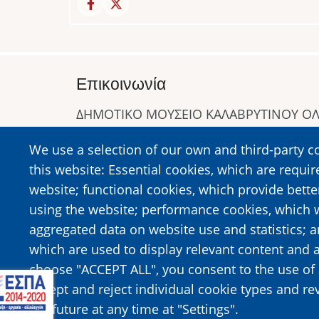
Επικοινωνία
ΔΗΜΟΤΙΚΟ ΜΟΥΣΕΙΟ ΚΑΛΑΒΡΥΤΙΝΟΥ 
Α. Συγγρού 1-5, Καλάβρυτα, Τ.Κ. 25001
We use a selection of our own and third-party c
Τηλ:
2692023646
,
2692360220
this website: Essential cookies, which are requir
https://www.dmko.gr || info@dmko.gr
website; functional cookies, which provide bett
using the website; performance cookies, which 
aggregated data on website use and statistics; 
Image
Image
which are used to display relevant content and a
choose "ACCEPT ALL", you consent to the use of 
accept and reject individual cookie types and re
the future at any time at "Settings".