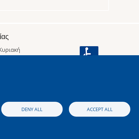
ίας
 Κυριακή
: 09:00 έως 16:00
οφορίες
Image
DENY ALL
ACCEPT ALL