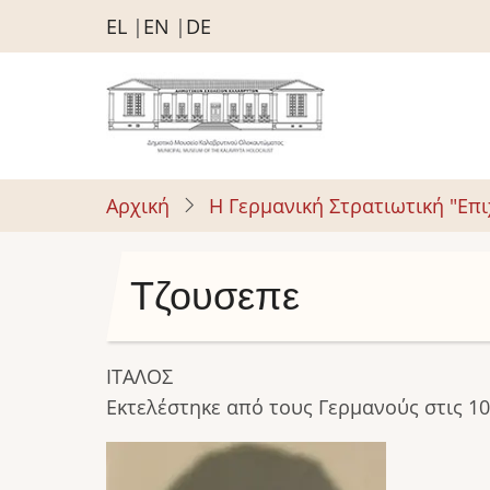
Παράκαμψη
EL
EN
DE
προς
το
κυρίως
περιεχόμενο
Αρχική
Η Γερμανική Στρατιωτική "Επ
Τζουσεπε
ΙΤΑΛΟΣ
Εκτελέστηκε από τους Γερμανούς στις 10
Image