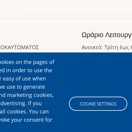
Ωράριο Λειτουργ
ΟΛΟΚΑΥΤΩΜΑΤΟΣ
Ανοικτό: Τρίτη έως
Κλειστό: Δευτέρα
ookies on the pages of
Ωράριο Λειτουργίας
ed in order to use the
Περισσότερες Πληρ
er easy of use when
we use to generate
and marketing cookies,
Image
dvertising. If you
COOKIE SETTINGS
all cookies. You can
voke your consent for