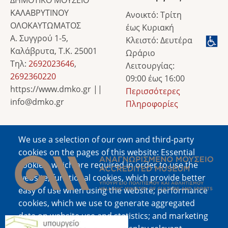
ΚΑΛΑΒΡΥΤΙΝΟΥ
Ανοικτό: Τρίτη
ΟΛΟΚΑΥΤΩΜΑΤΟΣ
έως Κυριακή
Α. Συγγρού 1-5,
Κλειστό: Δευτέρα
Καλάβρυτα, Τ.Κ. 25001
Ωράριο
Τηλ:
2692023646
,
Λειτουργίας:
2692360220
09:00 έως 16:00
https://www.dmko.gr ||
Περισσότερες
info@dmko.gr
Πληροφορίες
We use a selection of our own and third-party
Image
cookies on the pages of this website: Essential
cookies, which are required in order to use the
website; functional cookies, which provide better
easy of use when using the website; performance
cookies, which we use to generate aggregated
data on website use and statistics; and marketing
Image