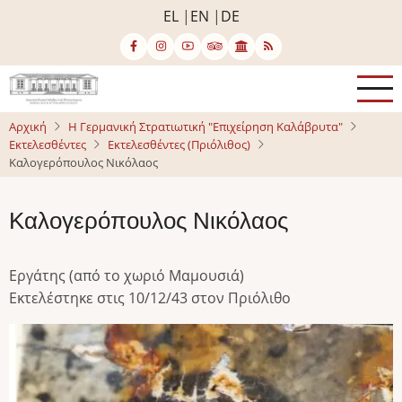
Παράκαμψη
EL
EN
DE
προς
το
κυρίως
περιεχόμενο
Αρχική
Η Γερμανική Στρατιωτική "Επιχείρηση Καλάβρυτα"
Εκτελεσθέντες
Εκτελεσθέντες (Πριόλιθος)
Καλογερόπουλος Νικόλαος
Καλογερόπουλος Νικόλαος
Εργάτης (από το χωριό Μαμουσιά)
Εκτελέστηκε στις 10/12/43 στον Πριόλιθο
Image