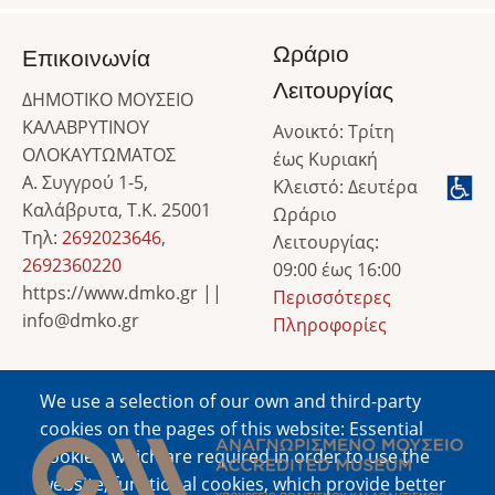
Ωράριο
Επικοινωνία
Λειτουργίας
ΔΗΜΟΤΙΚΟ ΜΟΥΣΕΙΟ
ΚΑΛΑΒΡΥΤΙΝΟΥ
Ανοικτό: Τρίτη
ΟΛΟΚΑΥΤΩΜΑΤΟΣ
έως Κυριακή
Α. Συγγρού 1-5,
Κλειστό: Δευτέρα
Καλάβρυτα, Τ.Κ. 25001
Ωράριο
Τηλ:
2692023646
,
Λειτουργίας:
2692360220
09:00 έως 16:00
https://www.dmko.gr ||
Περισσότερες
info@dmko.gr
Πληροφορίες
We use a selection of our own and third-party
Image
cookies on the pages of this website: Essential
cookies, which are required in order to use the
website; functional cookies, which provide better