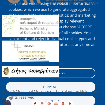
easy of use when using the website; performance
cookies, which we use to generate aggregated
data on website use and statistics; and marketing
Image
cookies, which are used to display relevant
content and advertising. If you choose "ACCEPT
ALL", you consent to the use of all cookies. You
can accept and reject individual cookie types and
Image
revoke your consent for the future at any time at
"Settings".
Cookie documentation
Image
COOKIE SETTINGS
DENY ALL
© 2026 Municipal Museum of the Kalavritan Holocaust,
All rights reserved.
ACCEPT ALL