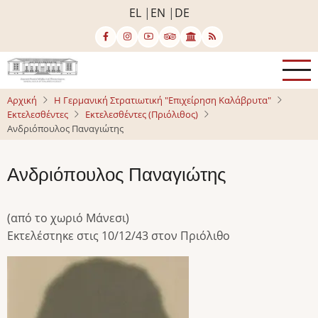
Παράκαμψη
EL
EN
DE
προς
το
κυρίως
περιεχόμενο
Αρχική
Η Γερμανική Στρατιωτική "Επιχείρηση Καλάβρυτα"
Εκτελεσθέντες
Εκτελεσθέντες (Πριόλιθος)
Ανδριόπουλος Παναγιώτης
Ανδριόπουλος Παναγιώτης
(από το χωριό Μάνεσι)
Εκτελέστηκε στις 10/12/43 στον Πριόλιθο
Image