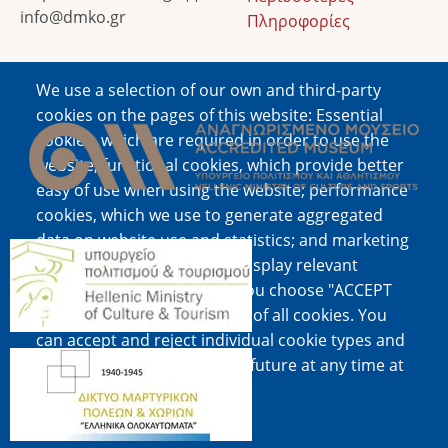
info@dmko.gr
Πληροφορίες
We use a selection of our own and third-party
Image
cookies on the pages of this website: Essential
cookies, which are required in order to use the
website; functional cookies, which provide better
easy of use when using the website; performance
cookies, which we use to generate aggregated
data on website use and statistics; and marketing
Image
cookies, which are used to display relevant
content and advertising. If you choose "ACCEPT
ALL", you consent to the use of all cookies. You
can accept and reject individual cookie types and
Image
revoke your consent for the future at any time at
"Settings".
Cookie documentation