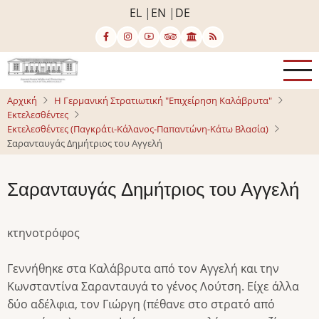
Παράκαμψη
EL
EN
DE
προς
το
κυρίως
περιεχόμενο
Αρχική
Η Γερμανική Στρατιωτική "Επιχείρηση Καλάβρυτα"
Εκτελεσθέντες
Εκτελεσθέντες (Παγκράτι-Κάλανος-Παπαντώνη-Κάτω Βλασία)
Σαρανταυγάς Δημήτριος του Αγγελή
Σαρανταυγάς Δημήτριος του Αγγελή
κτηνοτρόφος
Γεννήθηκε στα Καλάβρυτα από τον Αγγελή και την
Κωνσταντίνα Σαρανταυγά το γένος Λούτση. Είχε άλλα
δύο αδέλφια, τον Γιώργη (πέθανε στο στρατό από