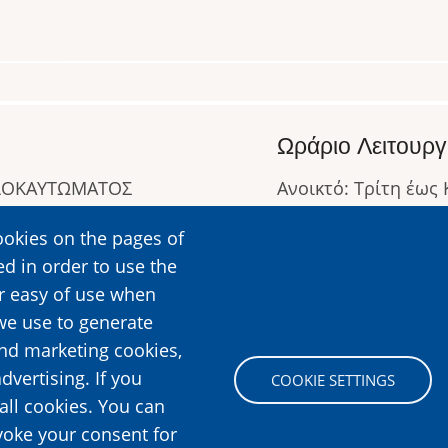
Ωράριο Λειτουργ
ΟΛΟΚΑΥΤΩΜΑΤΟΣ
Ανοικτό: Τρίτη έως
Κλειστό: Δευτέρα
ookies on the pages of
Ωράριο Λειτουργίας
ed in order to use the
Περισσότερες Πληρ
er easy of use when
we use to generate
and marketing cookies,
Image
dvertising. If you
COOKIE SETTINGS
all cookies. You can
voke your consent for