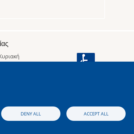
ίας
 Κυριακή
: 09:00 έως 16:00
οφορίες
Image
DENY ALL
ACCEPT ALL