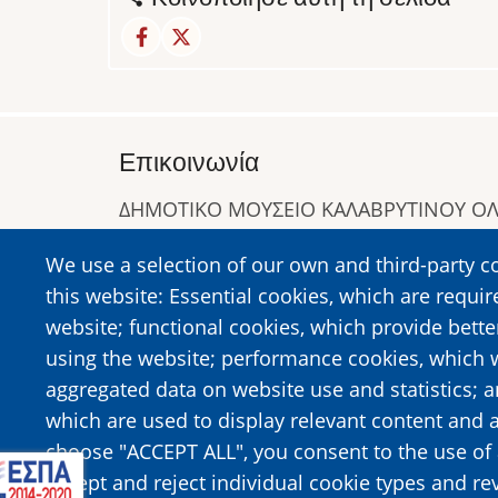
Επικοινωνία
ΔΗΜΟΤΙΚΟ ΜΟΥΣΕΙΟ ΚΑΛΑΒΡΥΤΙΝΟΥ 
Α. Συγγρού 1-5, Καλάβρυτα, Τ.Κ. 25001
We use a selection of our own and third-party c
Τηλ:
2692023646
,
2692360220
this website: Essential cookies, which are requir
https://www.dmko.gr || info@dmko.gr
website; functional cookies, which provide bett
using the website; performance cookies, which 
aggregated data on website use and statistics; 
Image
Image
which are used to display relevant content and a
choose "ACCEPT ALL", you consent to the use of 
accept and reject individual cookie types and re