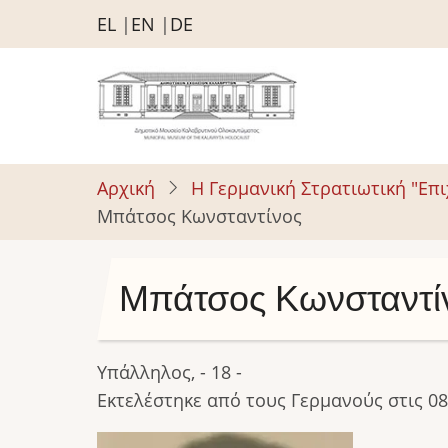
Παράκαμψη
EL
EN
DE
προς
το
κυρίως
περιεχόμενο
Αρχική
Η Γερμανική Στρατιωτική "Επ
Μπάτσος Κωνσταντίνος
Μπάτσος Κωνσταντί
Υπάλληλος, - 18 -
Εκτελέστηκε από τους Γερμανούς στις 08
Image