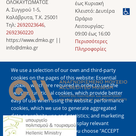
ΟΛΟΚΑΥΤΩΜΑΤΟΣ
έως Κυριακή
Α. Συγγρού 1-5,
Κλειστό: Δευτέρα
Καλάβρυτα, Τ.Κ. 25001
Ωράριο
Τηλ:
2692023646
,
Λειτουργίας:
2692360220
09:00 έως 16:00
https://www.dmko.gr ||
Περισσότερες
info@dmko.gr
Πληροφορίες
We use a selection of our own and third-party
Image
cookies on the pages of this website: Essential
cookies, which are required in order to use the
website; functional cookies, which provide better
easy of use when using the website; performance
cookies, which we use to generate aggregated
data on website use and statistics; and marketing
Image
cookies, which are used to display relevant
content and advertising. If you choose "ACCEPT