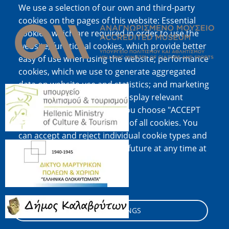
We use a selection of our own and third-party
Image
cookies on the pages of this website: Essential
cookies, which are required in order to use the
website; functional cookies, which provide better
easy of use when using the website; performance
cookies, which we use to generate aggregated
data on website use and statistics; and marketing
Image
cookies, which are used to display relevant
content and advertising. If you choose "ACCEPT
ALL", you consent to the use of all cookies. You
can accept and reject individual cookie types and
Image
revoke your consent for the future at any time at
"Settings".
Cookie documentation
Image
COOKIE SETTINGS