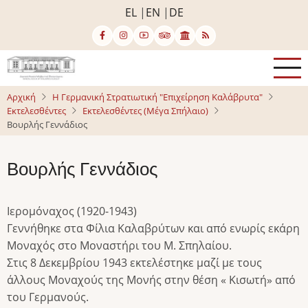
Παράκαμψη
EL
EN
DE
προς
το
κυρίως
περιεχόμενο
Αρχική
Η Γερμανική Στρατιωτική "Επιχείρηση Καλάβρυτα"
Εκτελεσθέντες
Εκτελεσθέντες (Μέγα Σπήλαιο)
Βουρλής Γεννάδιος
Βουρλής Γεννάδιος
Ιερομόναχος (1920-1943)
Γεννήθηκε στα Φίλια Καλαβρύτων και από ενωρίς εκάρη
Μοναχός στο Μοναστήρι του Μ. Σπηλαίου.
Στις 8 Δεκεμβρίου 1943 εκτελέστηκε μαζί με τους
άλλους Μοναχούς της Μονής στην θέση « Κισωτή» από
του Γερμανούς.