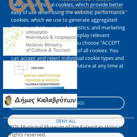
website; functional cookies, which provide better
easy of use when using the website; performance
cookies, which we use to generate aggregated
data on website use and statistics; and marketing
Image
cookies, which are used to display relevant
content and advertising. If you choose "ACCEPT
ALL", you consent to the use of all cookies. You
can accept and reject individual cookie types and
Image
revoke your consent for the future at any time at
"Settings".
Cookie documentation
Image
COOKIE SETTINGS
DENY ALL
© 2026 Municipal Museum of the Kalavritan Holocaust,
All rights reserved.