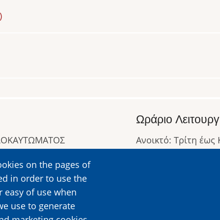
)
Ωράριο Λειτουργ
ΟΛΟΚΑΥΤΩΜΑΤΟΣ
Ανοικτό: Τρίτη έως
Κλειστό: Δευτέρα
ookies on the pages of
Ωράριο Λειτουργίας
ed in order to use the
Περισσότερες Πληρ
er easy of use when
we use to generate
and marketing cookies,