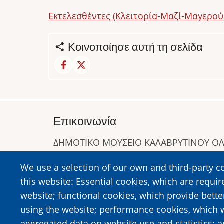
Εκτελεσθέντες (Κλειτορία-Μαζί-Μαγερού
Κοινοποίησε αυτή τη σελίδα
Επικοινωνία
ΔΗΜΟΤΙΚΟ ΜΟΥΣΕΙΟ ΚΑΛΑΒΡΥΤΙΝΟΥ 
Α. Συγγρού 1-5, Καλάβρυτα, Τ.Κ. 25001
We use a selection of our own and third-party c
Τηλ:
2692023646
,
2692360220
this website: Essential cookies, which are requir
https://www.dmko.gr || info@dmko.gr
website; functional cookies, which provide bett
using the website; performance cookies, which 
aggregated data on website use and statistics; 