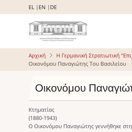
Παράκαμψη
EL
EN
DE
προς
το
κυρίως
περιεχόμενο
Αρχική
Η Γερμανική Στρατιωτική "Επ
Οικονόμου Παναγιώτης Του Βασιλείου
Οικονόμου Παναγιώτ
Κτηματίας
(1880-1943)
Ο Οικονόμου Παναγιώτης γεννήθηκε στην