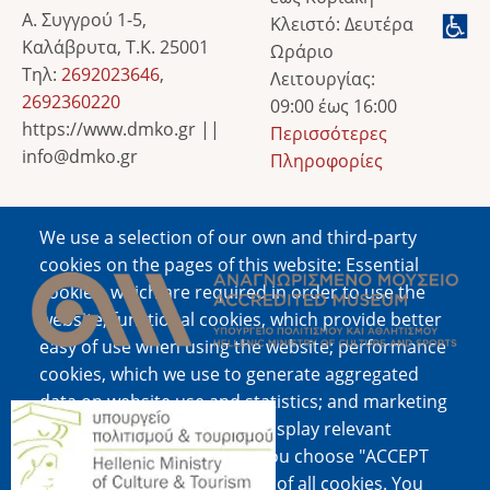
Α. Συγγρού 1-5,
Κλειστό: Δευτέρα
Καλάβρυτα, Τ.Κ. 25001
Ωράριο
Τηλ:
2692023646
,
Λειτουργίας:
2692360220
09:00 έως 16:00
https://www.dmko.gr ||
Περισσότερες
info@dmko.gr
Πληροφορίες
We use a selection of our own and third-party
Image
cookies on the pages of this website: Essential
cookies, which are required in order to use the
website; functional cookies, which provide better
easy of use when using the website; performance
cookies, which we use to generate aggregated
data on website use and statistics; and marketing
Image
cookies, which are used to display relevant
content and advertising. If you choose "ACCEPT
ALL", you consent to the use of all cookies. You