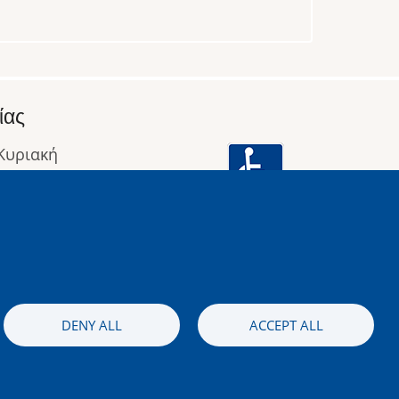
ίας
 Κυριακή
: 09:00 έως 16:00
οφορίες
Image
DENY ALL
ACCEPT ALL