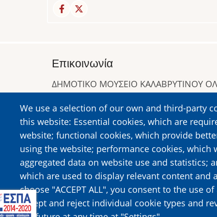
Επικοινωνία
ΔΗΜΟΤΙΚΟ ΜΟΥΣΕΙΟ ΚΑΛΑΒΡΥΤΙΝΟΥ 
Α. Συγγρού 1-5, Καλάβρυτα, Τ.Κ. 25001
We use a selection of our own and third-party c
Τηλ:
2692023646
,
2692360220
this website: Essential cookies, which are requir
https://www.dmko.gr || info@dmko.gr
website; functional cookies, which provide bett
using the website; performance cookies, which 
aggregated data on website use and statistics; 
Image
Image
which are used to display relevant content and a
choose "ACCEPT ALL", you consent to the use of 
accept and reject individual cookie types and re
the future at any time at "Settings".