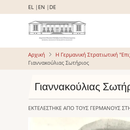
Παράκαμψη
EL
EN
DE
προς
το
κυρίως
περιεχόμενο
Αρχική
Η Γερμανική Στρατιωτική "Επ
Γιαννακούλιας Σωτήριος
Γιαννακούλιας Σωτή
ΕΚΤΕΛΕΣΤΗΚΕ ΑΠΟ ΤΟΥΣ ΓΕΡΜΑΝΟΥΣ ΣΤΗ
Image