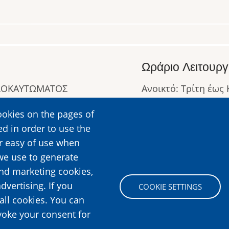
Ωράριο Λειτουργ
ΟΛΟΚΑΥΤΩΜΑΤΟΣ
Ανοικτό: Τρίτη έως
Κλειστό: Δευτέρα
ookies on the pages of
Ωράριο Λειτουργίας
ed in order to use the
Περισσότερες Πληρ
er easy of use when
we use to generate
and marketing cookies,
Image
dvertising. If you
COOKIE SETTINGS
all cookies. You can
voke your consent for