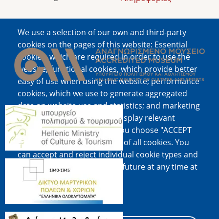
We use a selection of our own and third-party
Image
cookies on the pages of this website: Essential
cookies, which are required in order to use the
website; functional cookies, which provide better
easy of use when using the website; performance
cookies, which we use to generate aggregated
data on website use and statistics; and marketing
Image
cookies, which are used to display relevant
content and advertising. If you choose "ACCEPT
ALL", you consent to the use of all cookies. You
can accept and reject individual cookie types and
Image
revoke your consent for the future at any time at
"Settings".
Cookie documentation
Image