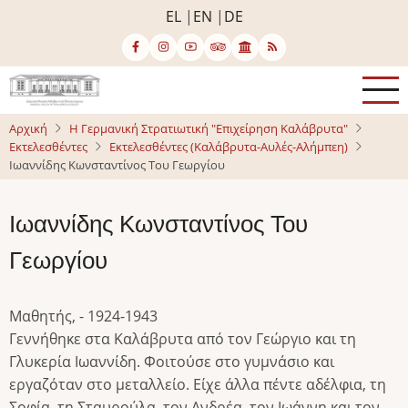
Παράκαμψη
EL
EN
DE
προς
το
κυρίως
περιεχόμενο
Αρχική
Η Γερμανική Στρατιωτική "Επιχείρηση Καλάβρυτα"
Εκτελεσθέντες
Εκτελεσθέντες (Καλάβρυτα-Αυλές-Αλήμπεη)
Ιωαννίδης Κωνσταντίνος Του Γεωργίου
Ιωαννίδης Κωνσταντίνος Του
Γεωργίου
Μαθητής, - 1924-1943
Γεννήθηκε στα Καλάβρυτα από τον Γεώργιο και τη
Γλυκερία Ιωαννίδη. Φοιτούσε στο γυμνάσιο και
εργαζόταν στο μεταλλείο. Είχε άλλα πέντε αδέλφια, τη
Σοφία, τη Σταυρούλα, τον Ανδρέα, τον Ιωάννη και τον