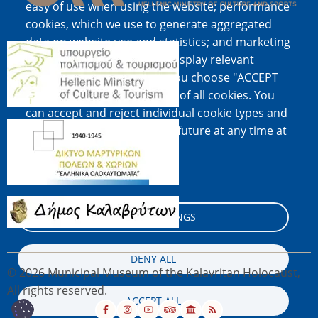
easy of use when using the website; performance
cookies, which we use to generate aggregated
data on website use and statistics; and marketing
Image
cookies, which are used to display relevant
content and advertising. If you choose "ACCEPT
ALL", you consent to the use of all cookies. You
can accept and reject individual cookie types and
Image
revoke your consent for the future at any time at
"Settings".
Cookie documentation
Image
COOKIE SETTINGS
DENY ALL
© 2026 Municipal Museum of the Kalavritan Holocaust,
All rights reserved.
ACCEPT ALL