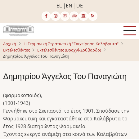
Παράκαμψη
EL
EN
DE
προς
το
κυρίως
περιεχόμενο
Αρχική
Η Γερμανική Στρατιωτική "Επιχείρηση Καλάβρυτα"
Εκτελεσθέντες
Εκτελεσθέντες (Βραχνί-Σούβαρδο)
Δημητρίου Άγγελος Του Παναγιώτη
Δημητρίου Άγγελος Του Παναγιώτη
(φαρμακοποιός),
(1901-1943)
Γεννήθηκε στο Σκεπαστό, το έτος 1901. Σπούδασε την
Φαρμακευτική και εγκαταστάθηκε στα Καλάβρυτα το
έτος 1928 διατηρώντας Φαρμακείο.
Έχοντας ενεργό ανάμιξη στα κοινά των Καλαβρύτων