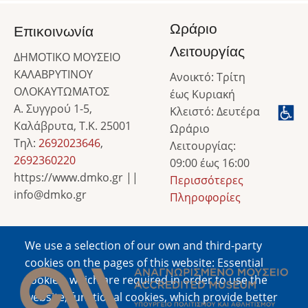
Ωράριο
Επικοινωνία
Λειτουργίας
ΔΗΜΟΤΙΚΟ ΜΟΥΣΕΙΟ
ΚΑΛΑΒΡΥΤΙΝΟΥ
Ανοικτό: Τρίτη
ΟΛΟΚΑΥΤΩΜΑΤΟΣ
έως Κυριακή
Α. Συγγρού 1-5,
Κλειστό: Δευτέρα
Καλάβρυτα, Τ.Κ. 25001
Ωράριο
Τηλ:
2692023646
,
Λειτουργίας:
2692360220
09:00 έως 16:00
https://www.dmko.gr ||
Περισσότερες
info@dmko.gr
Πληροφορίες
We use a selection of our own and third-party
Image
cookies on the pages of this website: Essential
cookies, which are required in order to use the
website; functional cookies, which provide better