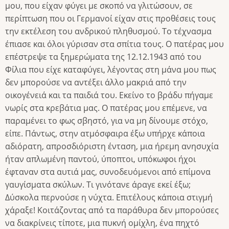
μου, που είχαν φύγει με σκοπό να γλιτώσουν, σε
περίπτωση που οι Γερμανοί είχαν στις προθέσεις τους
την εκτέλεση του ανδρικού πληθυσμού. Το τέχνασμα
έπιασε και όλοι γύρισαν στα σπίτια τους. Ο πατέρας μου
επέστρεψε τα ξημερώματα της 12.12.1943 από του
Φίλια που είχε καταφύγει, λέγοντας στη μάνα μου πως
δεν μπορούσε να αντέξει άλλο μακριά από την
οικογένειά και τα παιδιά του. Εκείνο το βράδυ πήγαμε
νωρίς στα κρεβάτια μας. Ο πατέρας μου επέμενε, να
παραμένει το φως σβηστό, για να μη δίνουμε στόχο,
είπε. Πάντως, στην ατμόσφαιρα έξω υπήρχε κάποια
αδιόρατη, απροσδιόριστη ένταση, μια ήρεμη ανησυχία
ήταν απλωμένη παντού, ύποπτοι, υπόκωφοι ήχοι
έφταναν στα αυτιά μας, συνοδευόμενοι από επίμονα
γαυγίσματα σκύλων. Τι γινότανε άραγε εκεί έξω;
Δύσκολα περνούσε η νύχτα. Επιτέλους κάποια στιγμή
χάραξε! Κοιτάζοντας από τα παράθυρα δεν μπορούσες
να διακρίνεις τίποτε, μια πυκνή ομίχλη, ένα πηχτό