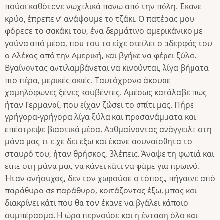
πούσι καθότανε νωχελικά πάνω από την πόλη. Έκανε
κρύο, έπρεπε ν’ ανάψουμε το τζάκι. Ο πατέρας μου
φόρεσε το σακάκι του, ένα δερμάτινο αμερικάνικο με
γούνα από μέσα, που του το είχε στείλει ο αδερφός του
ο Αλέκος από την Αμερική, και βγήκε να φέρει ξύλα.
Βγαίνοντας αντιλαμβάνεται να κινούνται, λίγα βήματα
πιο πέρα, μερικές σκιές. Ταυτόχρονα άκουσε
χαμηλόφωνες ξένες κουβέντες. Αμέσως κατάλαβε πως
ήταν Γερμανοί, που είχαν ζώσει το σπίτι μας. Πήρε
γρήγορα-γρήγορα λίγα ξύλα και προσανάμματα και
επέστρεψε βιαστικά μέσα. Ασθμαίνοντας ανάγγειλε στη
μάνα μας τι είχε δει έξω και έκανε ασυναίσθητα το
σταυρό του, ήταν θρήσκος, βλέπεις. Άναψε τη φωτιά και
είπε στη μάνα μας να κάνει κάτι να φάμε για πρωινό.
Ήταν ανήσυχος, δεν τον χωρούσε ο τόπος., πήγαινε από
παράθυρο σε παράθυρο, κοιτάζοντας έξω, μπας και
διακρίνει κάτι που θα τον έκανε να βγάλει κάποιο
συμπέρασμα. Η ώρα περνούσε και η ένταση όλο και