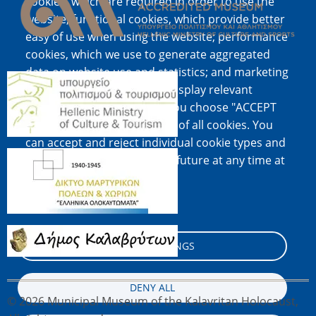
cookies, which are required in order to use the
website; functional cookies, which provide better
easy of use when using the website; performance
cookies, which we use to generate aggregated
data on website use and statistics; and marketing
Image
cookies, which are used to display relevant
content and advertising. If you choose "ACCEPT
ALL", you consent to the use of all cookies. You
can accept and reject individual cookie types and
Image
revoke your consent for the future at any time at
"Settings".
Cookie documentation
Image
COOKIE SETTINGS
DENY ALL
© 2026 Municipal Museum of the Kalavritan Holocaust,