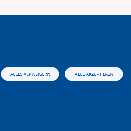
stag – Sonntag
 bis 16.00 Uhr
ALLES VERWEIGERN
ALLE AKZEPTIEREN
Bild