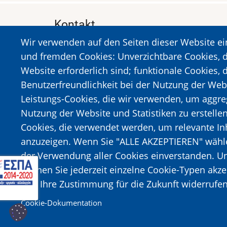
Kontakt
Wir verwenden auf den Seiten dieser Website e
MUSEUM DES HOLOCAUSTS DER STADT 
und fremden Cookies: Unverzichtbare Cookies, d
A. Sigros 1-5, Kalavrita, PLZ 25001
Website erforderlich sind; funktionale Cookies, 
Tel:
+302692023646
,
+302692360220
Benutzerfreundlichkeit bei der Nutzung der Web
https://www.dmko.gr || info@dmko.gr
Leistungs-Cookies, die wir verwenden, um aggre
Nutzung der Website und Statistiken zu erstelle
Cookies, die verwendet werden, um relevante I
Bild
Bild
anzuzeigen. Wenn Sie "ALLE AKZEPTIEREN" wählen
der Verwendung aller Cookies einverstanden. Un
können Sie jederzeit einzelne Cookie-Typen akz
und Ihre Zustimmung für die Zukunft widerrufen
Cookie-Dokumentation
© 2026 Municipal Museum of the Kalavrita