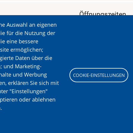
Öffnungszeiten
ine Auswahl an eigenen
KALAVRYTA
Öffnungszeiten: Dien
ie für die Nutzung der
Ruhetag: Montag
die eine bessere
Öffnungszeiten: 09.00
site ermöglichen;
Mehr Informationen
gierte Daten über die
n; und Marketing-
nhalte und Werbung
COOKIE-EINSTELLUNGEN
Bild
, erklären Sie sich mit
ter "Einstellungen"
eptieren oder ablehnen
.
n Holocaust, All rights reserved.