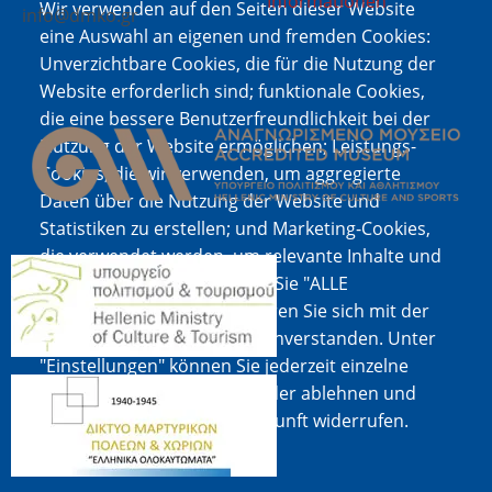
Informationen
Wir verwenden auf den Seiten dieser Website
info@dmko.gr
eine Auswahl an eigenen und fremden Cookies:
Unverzichtbare Cookies, die für die Nutzung der
Website erforderlich sind; funktionale Cookies,
Bild
die eine bessere Benutzerfreundlichkeit bei der
Nutzung der Website ermöglichen; Leistungs-
Cookies, die wir verwenden, um aggregierte
Daten über die Nutzung der Website und
Statistiken zu erstellen; und Marketing-Cookies,
die verwendet werden, um relevante Inhalte und
Bild
Werbung anzuzeigen. Wenn Sie "ALLE
AKZEPTIEREN" wählen, erklären Sie sich mit der
Verwendung aller Cookies einverstanden. Unter
"Einstellungen" können Sie jederzeit einzelne
Bild
Cookie-Typen akzeptieren oder ablehnen und
Ihre Zustimmung für die Zukunft widerrufen.
Cookie-Dokumentation