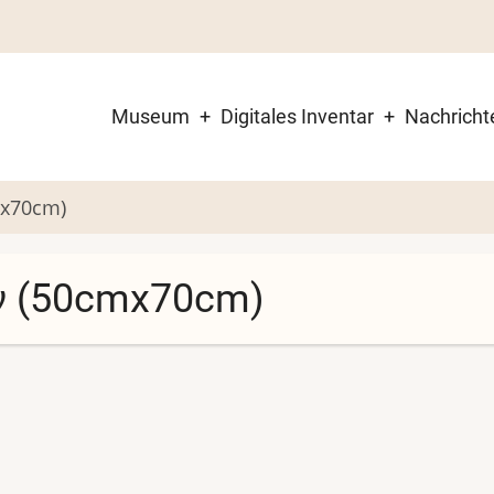
Museum
Digitales Inventar
Nachricht
Main
navigation
x70cm)
ν (50cmx70cm)