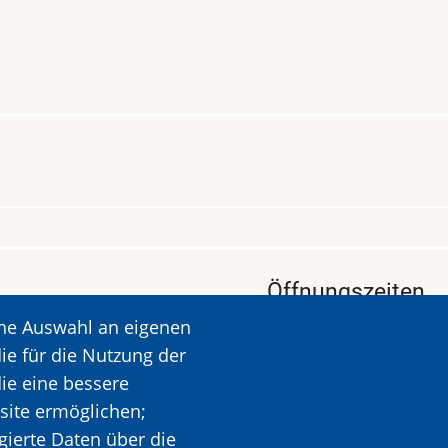
Öffnungszeiten
ine Auswahl an eigenen
KALAVRYTA
Öffnungszeiten: Dien
ie für die Nutzung der
Ruhetag: Montag
die eine bessere
Öffnungszeiten: 09.00
site ermöglichen;
Mehr Informationen
gierte Daten über die