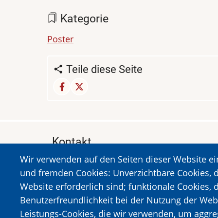
Kategorie
Poster
Teile diese Seite
Kontakt
Wir verwenden auf den Seiten dieser Website e
MUSEUM DES HOLOCAUSTS DER STADT 
und fremden Cookies: Unverzichtbare Cookies, d
A. Sigros 1-5, Kalavrita, PLZ 25001
Website erforderlich sind; funktionale Cookies, 
Tel:
+302692023646
,
+302692360220
Benutzerfreundlichkeit bei der Nutzung der Web
https://www.dmko.gr || info@dmko.gr
Leistungs-Cookies, die wir verwenden, um aggre