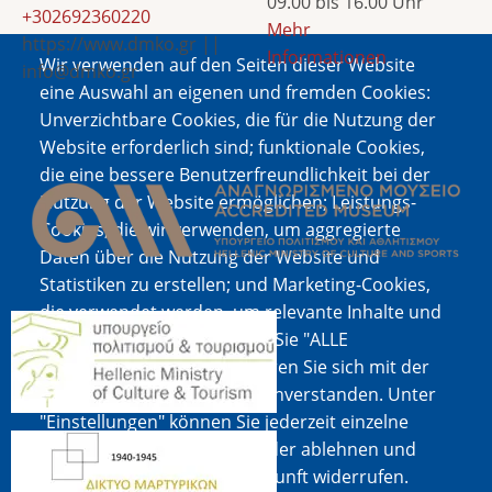
09.00 bis 16.00 Uhr
+302692360220
Mehr
https://www.dmko.gr ||
Informationen
Wir verwenden auf den Seiten dieser Website
info@dmko.gr
eine Auswahl an eigenen und fremden Cookies:
Unverzichtbare Cookies, die für die Nutzung der
Website erforderlich sind; funktionale Cookies,
Bild
die eine bessere Benutzerfreundlichkeit bei der
Nutzung der Website ermöglichen; Leistungs-
Cookies, die wir verwenden, um aggregierte
Daten über die Nutzung der Website und
Statistiken zu erstellen; und Marketing-Cookies,
die verwendet werden, um relevante Inhalte und
Bild
Werbung anzuzeigen. Wenn Sie "ALLE
AKZEPTIEREN" wählen, erklären Sie sich mit der
Verwendung aller Cookies einverstanden. Unter
"Einstellungen" können Sie jederzeit einzelne
Bild
Cookie-Typen akzeptieren oder ablehnen und
Ihre Zustimmung für die Zukunft widerrufen.