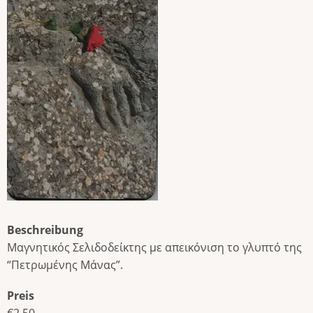
Beschreibung
Μαγνητικός Σελιδοδείκτης με απεικόνιση το γλυπτό της
“Πετρωμένης Μάνας”.
Preis
€2.50