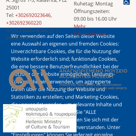
Ruhetag: Montag
25001
Öffnungszeiten:
Tel:
+302692023646
,
09.00 bis 16.00 Uhr
+302692360220
Mehr
https://www.dmko.gr ||
Informationen
Wir verwenden auf den Seiten dieser Website
info@dmko.gr
eine Auswahl an eigenen und fremden Cookies:
Unverzichtbare Cookies, die für die Nutzung der
Website erforderlich sind; funktionale Cookies,
Bild
die eine bessere Benutzerfreundlichkeit bei der
Nutzung der Website ermöglichen; Leistungs-
Cookies, die wir verwenden, um aggregierte
Daten über die Nutzung der Website und
Statistiken zu erstellen; und Marketing-Cookies,
die verwendet werden, um relevante Inhalte und
Bild
Werbung anzuzeigen. Wenn Sie "ALLE
AKZEPTIEREN" wählen, erklären Sie sich mit der
Verwendung aller Cookies einverstanden. Unter
"Einstellungen" können Sie jederzeit einzelne