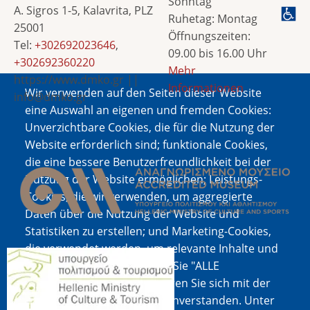
Sonntag
A. Sigros 1-5, Kalavrita, PLZ
Ruhetag: Montag
25001
Öffnungszeiten:
Tel:
+302692023646
,
09.00 bis 16.00 Uhr
+302692360220
Mehr
https://www.dmko.gr ||
Informationen
Wir verwenden auf den Seiten dieser Website
info@dmko.gr
eine Auswahl an eigenen und fremden Cookies:
Unverzichtbare Cookies, die für die Nutzung der
Website erforderlich sind; funktionale Cookies,
Bild
die eine bessere Benutzerfreundlichkeit bei der
Nutzung der Website ermöglichen; Leistungs-
Cookies, die wir verwenden, um aggregierte
Daten über die Nutzung der Website und
Statistiken zu erstellen; und Marketing-Cookies,
die verwendet werden, um relevante Inhalte und
Bild
Werbung anzuzeigen. Wenn Sie "ALLE
AKZEPTIEREN" wählen, erklären Sie sich mit der
Verwendung aller Cookies einverstanden. Unter