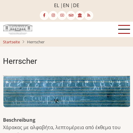
Direkt
EL
EN
DE
zum
Inhalt
Startseite
Herrscher
Herrscher
Beschreibung
Χάρακας με αλφαβήτα, λεπτομέρεια από έκθεμα του