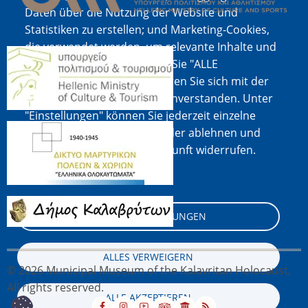
Daten über die Nutzung der Website und
Statistiken zu erstellen; und Marketing-Cookies,
die verwendet werden, um relevante Inhalte und
Bild
Werbung anzuzeigen. Wenn Sie "ALLE
AKZEPTIEREN" wählen, erklären Sie sich mit der
Verwendung aller Cookies einverstanden. Unter
"Einstellungen" können Sie jederzeit einzelne
Bild
Cookie-Typen akzeptieren oder ablehnen und
Ihre Zustimmung für die Zukunft widerrufen.
Cookie-Dokumentation
Bild
COOKIE-EINSTELLUNGEN
ALLES VERWEIGERN
© 2026 Municipal Museum of the Kalavritan Holocaust,
All rights reserved.
ALLE AKZEPTIEREN