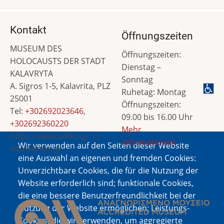
Kontakt
Öffnungszeiten
MUSEUM DES
Öffnungszeiten:
HOLOCAUSTS DER STADT
Dienstag –
KALAVRYTA
Sonntag
A. Sigros 1-5, Kalavrita, PLZ
Ruhetag: Montag
25001
Öffnungszeiten:
Tel:
+302692023646
,
09.00 bis 16.00 Uhr
+302692360220
Mehr
https://www.dmko.gr ||
Informationen
Wir verwenden auf den Seiten dieser Website
info@dmko.gr
eine Auswahl an eigenen und fremden Cookies:
Unverzichtbare Cookies, die für die Nutzung der
Website erforderlich sind; funktionale Cookies,
Bild
die eine bessere Benutzerfreundlichkeit bei der
Nutzung der Website ermöglichen; Leistungs-
Cookies, die wir verwenden, um aggregierte