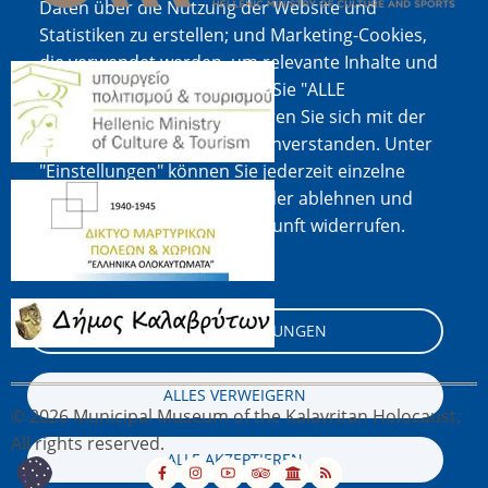
Daten über die Nutzung der Website und
Statistiken zu erstellen; und Marketing-Cookies,
die verwendet werden, um relevante Inhalte und
Bild
Werbung anzuzeigen. Wenn Sie "ALLE
AKZEPTIEREN" wählen, erklären Sie sich mit der
Verwendung aller Cookies einverstanden. Unter
"Einstellungen" können Sie jederzeit einzelne
Bild
Cookie-Typen akzeptieren oder ablehnen und
Ihre Zustimmung für die Zukunft widerrufen.
Cookie-Dokumentation
Bild
COOKIE-EINSTELLUNGEN
ALLES VERWEIGERN
© 2026 Municipal Museum of the Kalavritan Holocaust,
All rights reserved.
ALLE AKZEPTIEREN