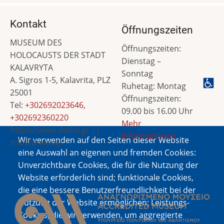
Kontakt
Öffnungszeiten
MUSEUM DES
Öffnungszeiten:
HOLOCAUSTS DER STADT
Dienstag –
KALAVRYTA
Sonntag
A. Sigros 1-5, Kalavrita, PLZ
Ruhetag: Montag
25001
Öffnungszeiten:
Tel:
+302692023646
,
09.00 bis 16.00 Uhr
+302692360220
Mehr
https://www.dmko.gr ||
Informationen
Wir verwenden auf den Seiten dieser Website
info@dmko.gr
eine Auswahl an eigenen und fremden Cookies:
Unverzichtbare Cookies, die für die Nutzung der
Website erforderlich sind; funktionale Cookies,
Bild
die eine bessere Benutzerfreundlichkeit bei der
Nutzung der Website ermöglichen; Leistungs-
Cookies, die wir verwenden, um aggregierte