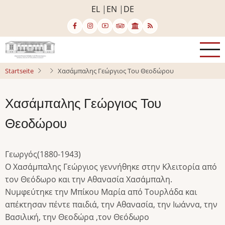
Direkt
EL
EN
DE
zum
Inhalt
Startseite
Χασάμπαλης Γεώργιος Του Θεοδώρου
Χασάμπαλης Γεώργιος Του
Θεοδώρου
Γεωργός(1880-1943)
Ο Χασάμπαλης Γεώργιος γεννήθηκε στην Κλειτορία από
τον Θεόδωρο και την Αθανασία Χασάμπαλη.
Νυμφεύτηκε την Μπίκου Μαρία από Τουρλάδα και
απέκτησαν πέντε παιδιά, την Αθανασία, την Ιωάννα, την
Βασιλική, την Θεοδώρα ,τον Θεόδωρο