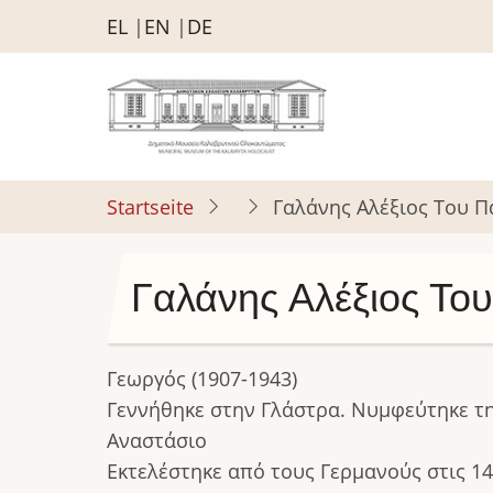
Direkt
EL
EN
DE
zum
Inhalt
Startseite
Γαλάνης Αλέξιος Του 
Γαλάνης Αλέξιος Το
Γεωργός (1907-1943)
Γεννήθηκε στην Γλάστρα. Νυμφεύτηκε τη
Αναστάσιο
Εκτελέστηκε από τους Γερμανούς στις 14