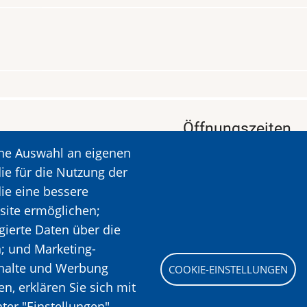
Öffnungszeiten
ine Auswahl an eigenen
KALAVRYTA
Öffnungszeiten: Dien
ie für die Nutzung der
Ruhetag: Montag
die eine bessere
Öffnungszeiten: 09.00
site ermöglichen;
Mehr Informationen
gierte Daten über die
n; und Marketing-
nhalte und Werbung
COOKIE-EINSTELLUNGEN
Bild
, erklären Sie sich mit
ter "Einstellungen"