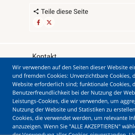
Teile diese Seite
Kontakt
Wir verwenden auf den Seiten dieser Website e
MUSEUM DES HOLOCAUSTS DER STADT 
und fremden Cookies: Unverzichtbare Cookies, d
A. Sigros 1-5, Kalavrita, PLZ 25001
Website erforderlich sind; funktionale Cookies, 
Tel:
+302692023646
,
+302692360220
Benutzerfreundlichkeit bei der Nutzung der Web
https://www.dmko.gr || info@dmko.gr
Leistungs-Cookies, die wir verwenden, um aggre
Nutzung der Website und Statistiken zu erstelle
Cookies, die verwendet werden, um relevante I
Bild
Bild
anzuzeigen. Wenn Sie "ALLE AKZEPTIEREN" wählen
der Verwendung aller Cookies einverstanden. Un