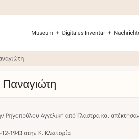
Museum
Digitales Inventar
Nachricht
Main
navigation
Παναγιώτη
υ Παναγιώτη
ν Ρηγοπούλου Αγγελική από Γλάστρα και απέκτησαν 
-12-1943 στην Κ. Κλειτορία