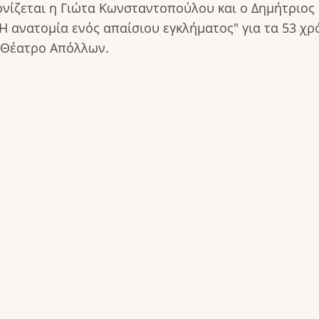
νίζεται η Γιώτα Κωνσταντοπούλου και ο Δημήτριος
" Η ανατομία ενός απαίσιου εγκλήματος" για τα 53 
 Θέατρο Απόλλων.