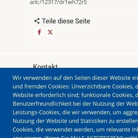
ark:/12317/dr1wh72r5
Teile diese Seite
Kontakt
Wir verwenden auf den Seiten dieser Website e
MUSEUM DES HOLOCAUSTS DER STADT 
und fremden Cookies: Unverzichtbare Cookies, d
A. Sigros 1-5, Kalavrita, PLZ 25001
Website erforderlich sind; funktionale Cookies, 
Tel:
+302692023646
,
+302692360220
Benutzerfreundlichkeit bei der Nutzung der Web
https://www.dmko.gr || info@dmko.gr
Leistungs-Cookies, die wir verwenden, um aggre
Nutzung der Website und Statistiken zu erstelle
Cookies, die verwendet werden, um relevante I
Bild
Bild
anzuzeigen. Wenn Sie "ALLE AKZEPTIEREN" wählen