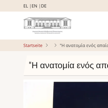
Direkt
EL
EN
DE
zum
Inhalt
Startseite
"Η ανατομία ενός απαί
"Η ανατομία ενός απ
Bild