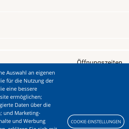
Öffnungszeiten
ine Auswahl an eigenen
KALAVRYTA
Öffnungszeiten: Dien
ie für die Nutzung der
Ruhetag: Montag
die eine bessere
Öffnungszeiten: 09.00
site ermöglichen;
Mehr Informationen
gierte Daten über die
n; und Marketing-
nhalte und Werbung
COOKIE-EINSTELLUNGEN
Bild
, erklären Sie sich mit