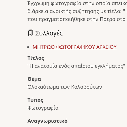
Έγχρωμη φωτογραφία στην οποία απεικο
διάρκεια ανοικτής συζήτησης με τίτλο: 
που πραγματοποιήθηκε στην Πάτρα στο
Συλλογές
ΜΗΤΡΩΟ ΦΩΤΟΓΡΑΦΙΚΟΥ ΑΡΧΕΙΟΥ
Τίτλος
"Η ανατομία ενός απαίσιου εγκλήματος"
Θέμα
Ολοκαύτωμα των Καλαβρύτων
Τύπος
Φωτογραφία
Αναγνωριστικό