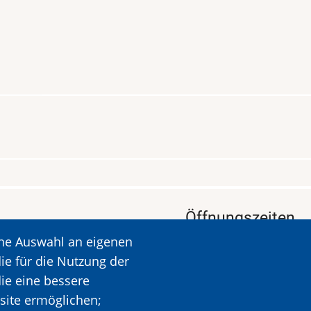
Öffnungszeiten
ine Auswahl an eigenen
KALAVRYTA
Öffnungszeiten: Dien
ie für die Nutzung der
Ruhetag: Montag
die eine bessere
Öffnungszeiten: 09.00
site ermöglichen;
Mehr Informationen