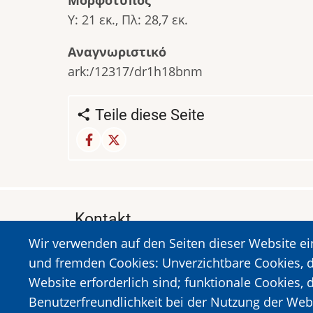
Υ: 21 εκ., Πλ: 28,7 εκ.
Αναγνωριστικό
ark:/12317/dr1h18bnm
Teile diese Seite
Kontakt
Wir verwenden auf den Seiten dieser Website e
MUSEUM DES HOLOCAUSTS DER STADT 
und fremden Cookies: Unverzichtbare Cookies, d
A. Sigros 1-5, Kalavrita, PLZ 25001
Website erforderlich sind; funktionale Cookies, 
Tel:
+302692023646
,
+302692360220
Benutzerfreundlichkeit bei der Nutzung der Web
https://www.dmko.gr || info@dmko.gr