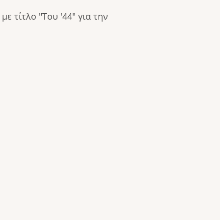
 τίτλο "Του '44" για την