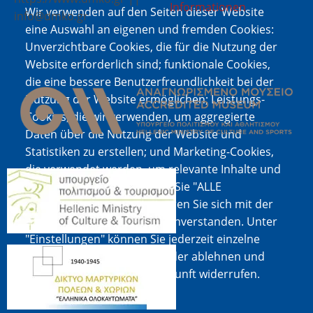
Informationen
Wir verwenden auf den Seiten dieser Website
info@dmko.gr
eine Auswahl an eigenen und fremden Cookies:
Unverzichtbare Cookies, die für die Nutzung der
Website erforderlich sind; funktionale Cookies,
Bild
die eine bessere Benutzerfreundlichkeit bei der
Nutzung der Website ermöglichen; Leistungs-
Cookies, die wir verwenden, um aggregierte
Daten über die Nutzung der Website und
Statistiken zu erstellen; und Marketing-Cookies,
die verwendet werden, um relevante Inhalte und
Bild
Werbung anzuzeigen. Wenn Sie "ALLE
AKZEPTIEREN" wählen, erklären Sie sich mit der
Verwendung aller Cookies einverstanden. Unter
"Einstellungen" können Sie jederzeit einzelne
Bild
Cookie-Typen akzeptieren oder ablehnen und
Ihre Zustimmung für die Zukunft widerrufen.
Cookie-Dokumentation