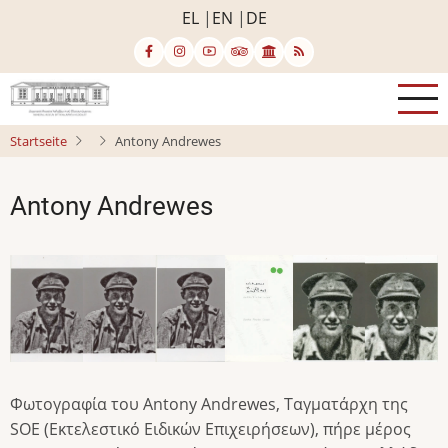
Direkt
EL
EN
DE
zum
Inhalt
Startseite
Antony Andrewes
Antony Andrewes
Bild
Bild
Bild
Bild
Bild
Bild
Φωτογραφία του Antony Andrewes, Ταγματάρχη της
SOE (Εκτελεστικό Ειδικών Επιχειρήσεων), πήρε μέρος