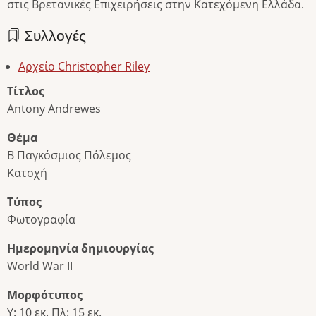
στις Βρετανικές Επιχειρήσεις στην Κατεχόμενη Ελλάδα.
Συλλογές
Αρχείο Christopher Riley
Τίτλος
Antony Andrewes
Θέμα
Β Παγκόσμιος Πόλεμος
Κατοχή
Τύπος
Φωτογραφία
Ημερομηνία δημιουργίας
World War II
Μορφότυπος
Υ: 10 εκ. Πλ: 15 εκ.