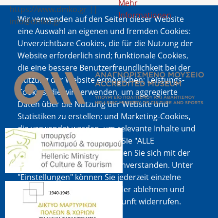
Mehr
https://www.dmko.gr ||
Informationen
Wir verwenden auf den Seiten dieser Website
info@dmko.gr
eine Auswahl an eigenen und fremden Cookies:
Unverzichtbare Cookies, die für die Nutzung der
Website erforderlich sind; funktionale Cookies,
Bild
die eine bessere Benutzerfreundlichkeit bei der
Nutzung der Website ermöglichen; Leistungs-
Cookies, die wir verwenden, um aggregierte
Daten über die Nutzung der Website und
Statistiken zu erstellen; und Marketing-Cookies,
die verwendet werden, um relevante Inhalte und
Bild
Werbung anzuzeigen. Wenn Sie "ALLE
AKZEPTIEREN" wählen, erklären Sie sich mit der
Verwendung aller Cookies einverstanden. Unter
"Einstellungen" können Sie jederzeit einzelne
Bild
Cookie-Typen akzeptieren oder ablehnen und
Ihre Zustimmung für die Zukunft widerrufen.
Cookie-Dokumentation