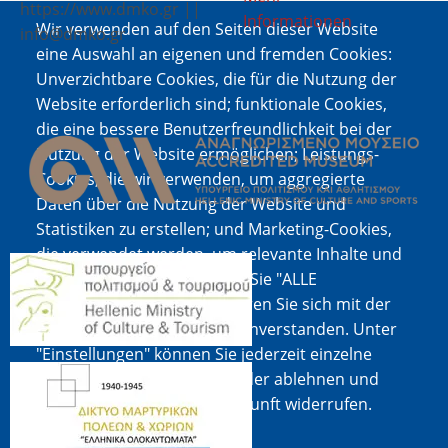
https://www.dmko.gr ||
Informationen
Wir verwenden auf den Seiten dieser Website
info@dmko.gr
eine Auswahl an eigenen und fremden Cookies:
Unverzichtbare Cookies, die für die Nutzung der
Website erforderlich sind; funktionale Cookies,
Bild
die eine bessere Benutzerfreundlichkeit bei der
Nutzung der Website ermöglichen; Leistungs-
Cookies, die wir verwenden, um aggregierte
Daten über die Nutzung der Website und
Statistiken zu erstellen; und Marketing-Cookies,
die verwendet werden, um relevante Inhalte und
Bild
Werbung anzuzeigen. Wenn Sie "ALLE
AKZEPTIEREN" wählen, erklären Sie sich mit der
Verwendung aller Cookies einverstanden. Unter
"Einstellungen" können Sie jederzeit einzelne
Bild
Cookie-Typen akzeptieren oder ablehnen und
Ihre Zustimmung für die Zukunft widerrufen.
Cookie-Dokumentation