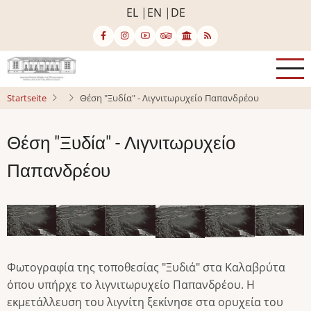
Direkt
EL
EN
DE
zum
Inhalt
Startseite
Θέση "Ξυδία" - Λιγνιτωρυχείο Παπανδρέου
Θέση "Ξυδία" - Λιγνιτωρυχείο
Παπανδρέου
Bild
Bild
Bild
Bild
Bild
Bild
Φωτογραφία της τοποθεσίας "Ξυδιά" στα Καλαβρύτα
όπου υπήρχε το λιγνιτωρυχείο Παπανδρέου. Η
εκμετάλλευση του λιγνίτη ξεκίνησε στα ορυχεία του