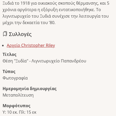
Ξυδιά το 1918 για οικιακούς σκοπούς θέρμανσης, και 5
χρόνια αργότερα η εξόρυξη εντατικοποιήθηκε. Το
λιγνιτωρυχείο του Ξυδιά συνέχισε την λειτουργία του
μέχρι την δεκαετία του ’80.
Συλλογές
Αρχείο Christopher Riley
Τίτλος
Θέση "Ξυδία" - Λιγνιτωρυχείο Παπανδρέου
Τύπος
Φωτογραφία
Ημερομηνία δημιουργίας
Μεταπολίτευση
Μορφότυπος
Υ: 10 εκ. Πλ: 15 εκ