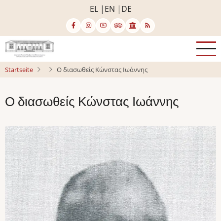
Direkt
EL
EN
DE
zum
Inhalt
Startseite
Ο διασωθείς Κώνστας Ιωάννης
Ο διασωθείς Κώνστας Ιωάννης
Bild