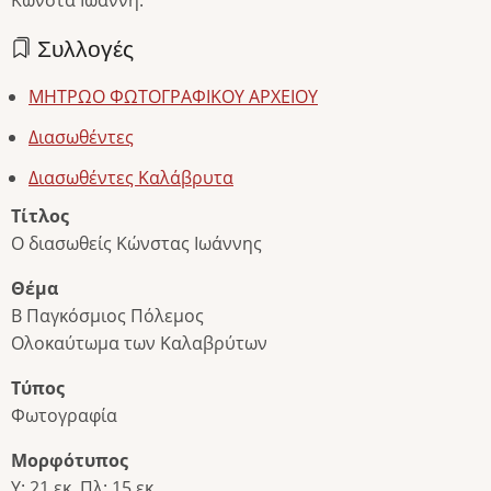
Κώνστα Ιωάννη.
Συλλογές
ΜΗΤΡΩΟ ΦΩΤΟΓΡΑΦΙΚΟΥ ΑΡΧΕΙΟΥ
Διασωθέντες
Διασωθέντες Καλάβρυτα
Τίτλος
Ο διασωθείς Κώνστας Ιωάννης
Θέμα
Β Παγκόσμιος Πόλεμος
Ολοκαύτωμα των Καλαβρύτων
Τύπος
Φωτογραφία
Μορφότυπος
Υ: 21 εκ. Πλ: 15 εκ.