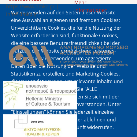
Mehr
https://www.dmko.gr ||
Informationen
Wir verwenden auf den Seiten dieser Website
info@dmko.gr
eine Auswahl an eigenen und fremden Cookies:
Unverzichtbare Cookies, die für die Nutzung der
Website erforderlich sind; funktionale Cookies,
Bild
die eine bessere Benutzerfreundlichkeit bei der
Nutzung der Website ermöglichen; Leistungs-
Cookies, die wir verwenden, um aggregierte
Daten über die Nutzung der Website und
Statistiken zu erstellen; und Marketing-Cookies,
die verwendet werden, um relevante Inhalte und
Bild
Werbung anzuzeigen. Wenn Sie "ALLE
AKZEPTIEREN" wählen, erklären Sie sich mit der
Verwendung aller Cookies einverstanden. Unter
"Einstellungen" können Sie jederzeit einzelne
Bild
Cookie-Typen akzeptieren oder ablehnen und
Ihre Zustimmung für die Zukunft widerrufen.