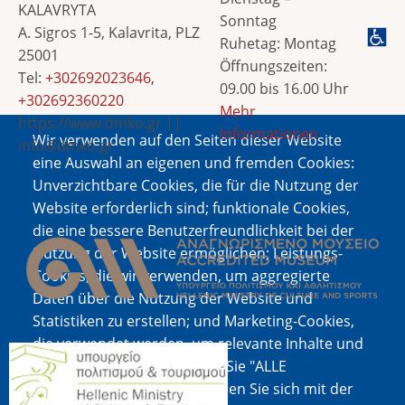
KALAVRYTA
Sonntag
A. Sigros 1-5, Kalavrita, PLZ
Ruhetag: Montag
25001
Öffnungszeiten:
Tel:
+302692023646
,
09.00 bis 16.00 Uhr
+302692360220
Mehr
https://www.dmko.gr ||
Informationen
Wir verwenden auf den Seiten dieser Website
info@dmko.gr
eine Auswahl an eigenen und fremden Cookies:
Unverzichtbare Cookies, die für die Nutzung der
Website erforderlich sind; funktionale Cookies,
Bild
die eine bessere Benutzerfreundlichkeit bei der
Nutzung der Website ermöglichen; Leistungs-
Cookies, die wir verwenden, um aggregierte
Daten über die Nutzung der Website und
Statistiken zu erstellen; und Marketing-Cookies,
die verwendet werden, um relevante Inhalte und
Bild
Werbung anzuzeigen. Wenn Sie "ALLE
AKZEPTIEREN" wählen, erklären Sie sich mit der