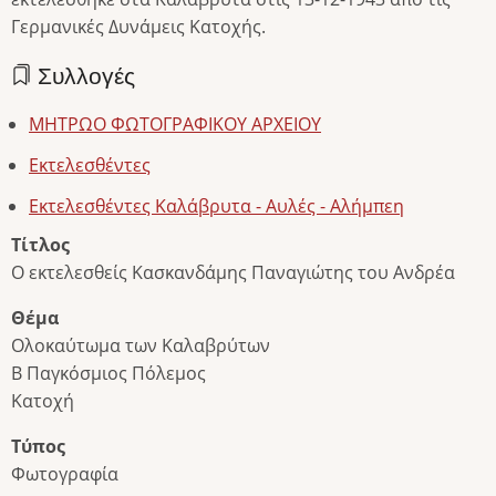
Γερμανικές Δυνάμεις Κατοχής.
Συλλογές
ΜΗΤΡΩΟ ΦΩΤΟΓΡΑΦΙΚΟΥ ΑΡΧΕΙΟΥ
Εκτελεσθέντες
Εκτελεσθέντες Καλάβρυτα - Αυλές - Αλήμπεη
Τίτλος
Ο εκτελεσθείς Κασκανδάμης Παναγιώτης του Ανδρέα
Θέμα
Ολοκαύτωμα των Καλαβρύτων
Β Παγκόσμιος Πόλεμος
Κατοχή
Τύπος
Φωτογραφία