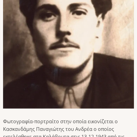
Φωτογραφία-πορτραίτο στην οποία εικονίζεται ο
Κασκανδάμης Παναγιώτης του Ανδρέα ο οποίος
εκτελέσθηκε στα Καλάβρυτα στις 13-12-1943 από τις