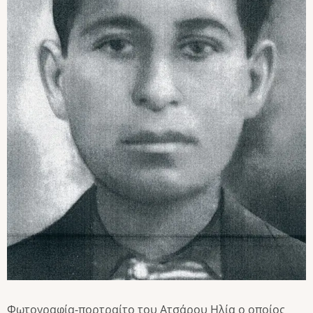
Φωτογραφία-πορτραίτο του Ατσάρου Ηλία ο οποίος