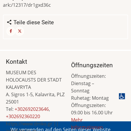
ark:/12317/dr1gxd36c
Teile diese Seite
Kontakt
Öffnungszeiten
MUSEUM DES
Öffnungszeiten:
HOLOCAUSTS DER STADT
Dienstag –
KALAVRYTA
Sonntag
A. Sigros 1-5, Kalavrita, PLZ
Ruhetag: Montag
25001
Öffnungszeiten:
Tel:
+302692023646
,
09.00 bis 16.00 Uhr
+302692360220
Mehr
https://www.dmko.gr ||
Informationen
Wir verwenden auf den Seiten dieser Website