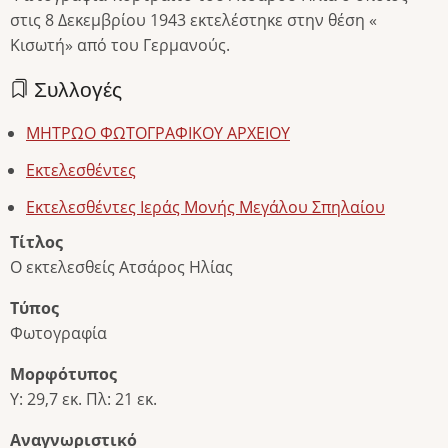
στις 8 Δεκεμβρίου 1943 εκτελέστηκε στην θέση «
Κισωτή» από του Γερμανούς.
Συλλογές
ΜΗΤΡΩΟ ΦΩΤΟΓΡΑΦΙΚΟΥ ΑΡΧΕΙΟΥ
Εκτελεσθέντες
Εκτελεσθέντες Ιεράς Μονής Μεγάλου Σπηλαίου
Τίτλος
Ο εκτελεσθείς Ατσάρος Ηλίας
Τύπος
Φωτογραφία
Μορφότυπος
Υ: 29,7 εκ. Πλ: 21 εκ.
Αναγνωριστικό