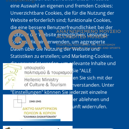
info@dmko.gr
eine Auswahl an eigenen und fremden Cookies:
Unverzichtbare Cookies, die für die Nutzung der
Website erforderlich sind; funktionale Cookies,
Bild
die eine bessere Benutzerfreundlichkeit bei der
Nutzung der Website ermöglichen; Leistungs-
Cookies, die wir verwenden, um aggregierte
Daten über die Nutzung der Website und
Statistiken zu erstellen; und Marketing-Cookies,
die verwendet werden, um relevante Inhalte und
Bild
Werbung anzuzeigen. Wenn Sie "ALLE
AKZEPTIEREN" wählen, erklären Sie sich mit der
Verwendung aller Cookies einverstanden. Unter
"Einstellungen" können Sie jederzeit einzelne
Bild
Cookie-Typen akzeptieren oder ablehnen und
Ihre Zustimmung für die Zukunft widerrufen.
Cookie-Dokumentation