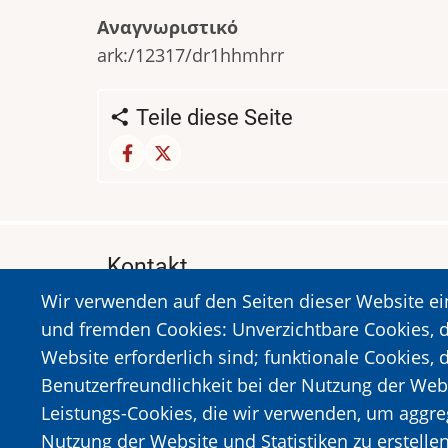
Αναγνωριστικό
ark:/12317/dr1hhmhrr
Teile diese Seite
Kontakt
Wir verwenden auf den Seiten dieser Website e
MUSEUM DES HOLOCAUSTS DER STADT 
und fremden Cookies: Unverzichtbare Cookies, d
A. Sigros 1-5, Kalavrita, PLZ 25001
Website erforderlich sind; funktionale Cookies, 
Tel:
+302692023646
,
+302692360220
Benutzerfreundlichkeit bei der Nutzung der Web
https://www.dmko.gr || info@dmko.gr
Leistungs-Cookies, die wir verwenden, um aggre
Nutzung der Website und Statistiken zu erstelle