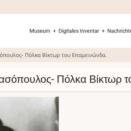
Museum
Digitales Inventar
Nachricht
Main
navigation
σόπουλος- Πόλκα Βίκτωρ του Επαμεινώνδα.
τασόπουλος- Πόλκα Βίκτωρ 