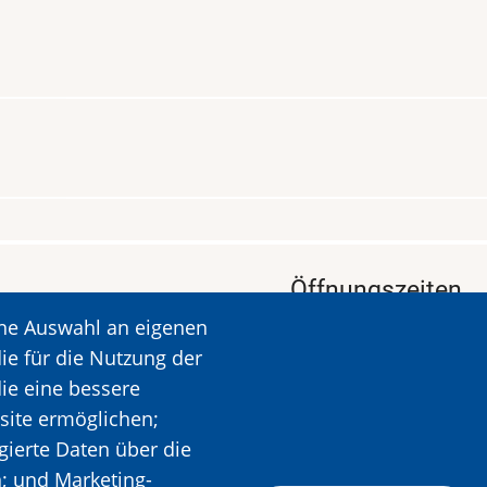
Öffnungszeiten
ine Auswahl an eigenen
KALAVRYTA
Öffnungszeiten: Dien
ie für die Nutzung der
Ruhetag: Montag
die eine bessere
Öffnungszeiten: 09.00
site ermöglichen;
Mehr Informationen
gierte Daten über die
n; und Marketing-