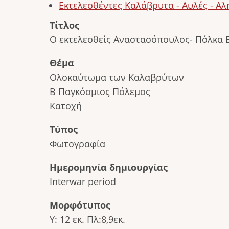
Εκτελεσθέντες Καλάβρυτα - Αυλές - Α
Τίτλος
Ο εκτελεσθείς Αναστασόπουλος- Πόλκα 
Θέμα
Ολοκαύτωμα των Καλαβρύτων
Β Παγκόσμιος Πόλεμος
Κατοχή
Τύπος
Φωτογραφία
Ημερομηνία δημιουργίας
Interwar period
Μορφότυπος
Υ: 12 εκ. Πλ:8,9εκ.