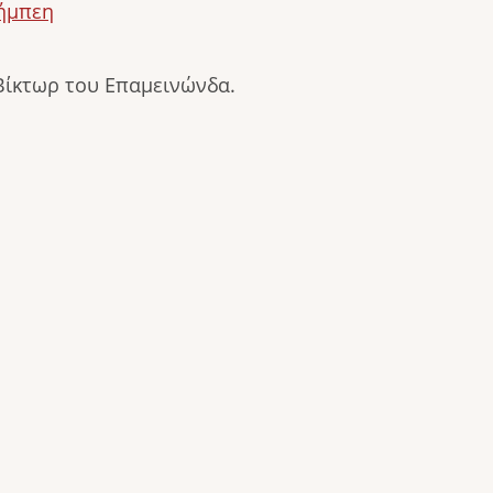
λήμπεη
Βίκτωρ του Επαμεινώνδα.