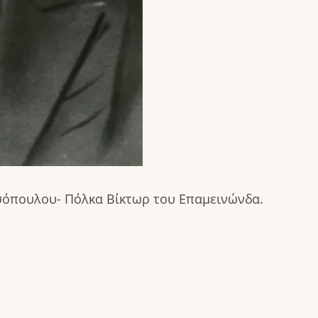
σόπουλου- Πόλκα Βίκτωρ του Επαμεινώνδα.