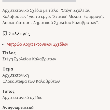
Αρχιτεκτονικό Σχέδιο με τίτλο: "Στέγη Σχολείου
Καλαβρύτων" για το έργο: "Στατική Μελέτη Εφαρμογής
Αποκατάστασης Δημοτικού Σχολείου Καλαβρύτων".
Συλλογές
Μητρώο Αρχιτεκτονικών Σχεδίων
Τίτλος
Στέγη Σχολείου Καλαβρύτων
Θέμα
Αρχιτεκτονική
Ολοκαύτωμα των Καλαβρύτων
Τύπος
Αρχιτεκτονικό σχέδιο
Αναγνωριστικό