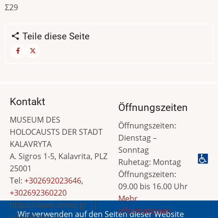
Σ29
Teile diese Seite
Kontakt
Öffnungszeiten
MUSEUM DES
Öffnungszeiten:
HOLOCAUSTS DER STADT
Dienstag –
KALAVRYTA
Sonntag
A. Sigros 1-5, Kalavrita, PLZ
Ruhetag: Montag
25001
Öffnungszeiten:
Tel:
+302692023646
,
09.00 bis 16.00 Uhr
+302692360220
Mehr
https://www.dmko.gr ||
Informationen
Wir verwenden auf den Seiten dieser Website
info@dmko.gr