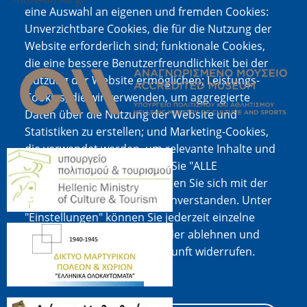
eine Auswahl an eigenen und fremden Cookies:
Unverzichtbare Cookies, die für die Nutzung der
Website erforderlich sind; funktionale Cookies,
Bild
die eine bessere Benutzerfreundlichkeit bei der
Nutzung der Website ermöglichen; Leistungs-
Cookies, die wir verwenden, um aggregierte
Daten über die Nutzung der Website und
Statistiken zu erstellen; und Marketing-Cookies,
die verwendet werden, um relevante Inhalte und
Bild
Werbung anzuzeigen. Wenn Sie "ALLE
AKZEPTIEREN" wählen, erklären Sie sich mit der
Verwendung aller Cookies einverstanden. Unter
"Einstellungen" können Sie jederzeit einzelne
Bild
Cookie-Typen akzeptieren oder ablehnen und
Ihre Zustimmung für die Zukunft widerrufen.
Cookie-Dokumentation
Bild