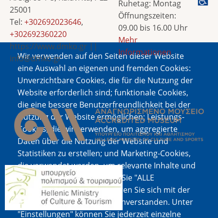
Ruhetag: Montag
25001
Öffnungszeiten:
Tel:
+302692023646
,
09.00 bis 16.00 Uhr
+302692360220
Mehr
https://www.dmko.gr ||
Informationen
Wir verwenden auf den Seiten dieser Website
info@dmko.gr
eine Auswahl an eigenen und fremden Cookies:
Unverzichtbare Cookies, die für die Nutzung der
Website erforderlich sind; funktionale Cookies,
Bild
die eine bessere Benutzerfreundlichkeit bei der
Nutzung der Website ermöglichen; Leistungs-
Cookies, die wir verwenden, um aggregierte
Daten über die Nutzung der Website und
Statistiken zu erstellen; und Marketing-Cookies,
die verwendet werden, um relevante Inhalte und
Bild
Werbung anzuzeigen. Wenn Sie "ALLE
AKZEPTIEREN" wählen, erklären Sie sich mit der
Verwendung aller Cookies einverstanden. Unter
"Einstellungen" können Sie jederzeit einzelne