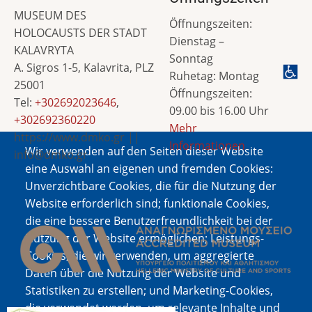
MUSEUM DES
Öffnungszeiten:
HOLOCAUSTS DER STADT
Dienstag –
KALAVRYTA
Sonntag
A. Sigros 1-5, Kalavrita, PLZ
Ruhetag: Montag
25001
Öffnungszeiten:
Tel:
+302692023646
,
09.00 bis 16.00 Uhr
+302692360220
Mehr
https://www.dmko.gr ||
Informationen
Wir verwenden auf den Seiten dieser Website
info@dmko.gr
eine Auswahl an eigenen und fremden Cookies:
Unverzichtbare Cookies, die für die Nutzung der
Website erforderlich sind; funktionale Cookies,
Bild
die eine bessere Benutzerfreundlichkeit bei der
Nutzung der Website ermöglichen; Leistungs-
Cookies, die wir verwenden, um aggregierte
Daten über die Nutzung der Website und
Statistiken zu erstellen; und Marketing-Cookies,
die verwendet werden, um relevante Inhalte und