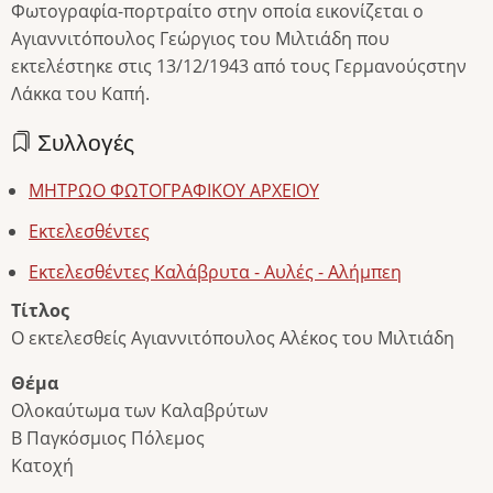
Φωτογραφία-πορτραίτο στην οποία εικονίζεται ο
Αγιαννιτόπουλος Γεώργιος του Μιλτιάδη που
εκτελέστηκε στις 13/12/1943 από τους Γερμανούςστην
Λάκκα του Καπή.
Συλλογές
ΜΗΤΡΩΟ ΦΩΤΟΓΡΑΦΙΚΟΥ ΑΡΧΕΙΟΥ
Εκτελεσθέντες
Εκτελεσθέντες Καλάβρυτα - Αυλές - Αλήμπεη
Τίτλος
Ο εκτελεσθείς Αγιαννιτόπουλος Αλέκος του Μιλτιάδη
Θέμα
Ολοκαύτωμα των Καλαβρύτων
Β Παγκόσμιος Πόλεμος
Κατοχή