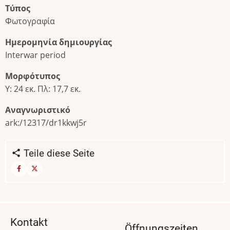
Τύπος
Φωτογραφία
Ημερομηνία δημιουργίας
Interwar period
Μορφότυπος
Υ: 24 εκ. Πλ: 17,7 εκ.
Αναγνωριστικό
ark:/12317/dr1kkwj5r
Teile diese Seite
Kontakt
Öffnungszeiten