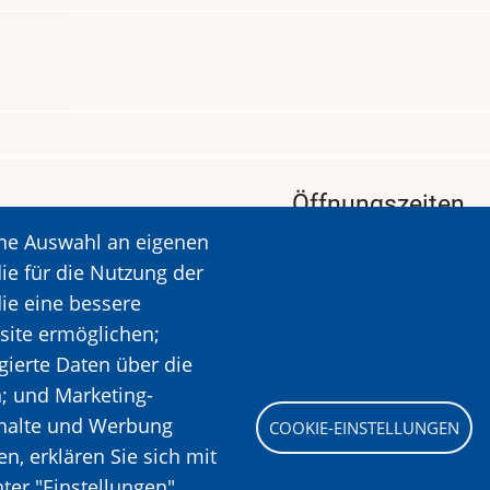
Öffnungszeiten
ine Auswahl an eigenen
KALAVRYTA
Öffnungszeiten: Dien
ie für die Nutzung der
Ruhetag: Montag
die eine bessere
Öffnungszeiten: 09.00
site ermöglichen;
Mehr Informationen
gierte Daten über die
n; und Marketing-
nhalte und Werbung
COOKIE-EINSTELLUNGEN
Bild
, erklären Sie sich mit
ter "Einstellungen"