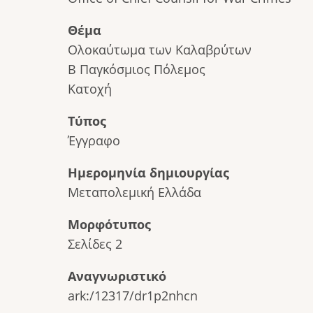
Θέμα
Ολοκαύτωμα των Καλαβρύτων
Β Παγκόσμιος Πόλεμος
Κατοχή
Τύπος
Έγγραφο
Ημερομηνία δημιουργίας
Μεταπολεμική Ελλάδα
Μορφότυπος
Σελίδες 2
Αναγνωριστικό
ark:/12317/dr1p2nhcn