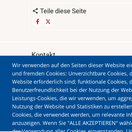
Teile diese Seite
Kontakt
Wir verwenden auf den Seiten dieser Website e
MUSEUM DES HOLOCAUSTS DER STADT 
und fremden Cookies: Unverzichtbare Cookies, d
A. Sigros 1-5, Kalavrita, PLZ 25001
Website erforderlich sind; funktionale Cookies, 
Tel:
+302692023646
,
+302692360220
Benutzerfreundlichkeit bei der Nutzung der Web
https://www.dmko.gr || info@dmko.gr
Leistungs-Cookies, die wir verwenden, um aggre
Nutzung der Website und Statistiken zu erstelle
Cookies, die verwendet werden, um relevante I
Bild
Bild
anzuzeigen. Wenn Sie "ALLE AKZEPTIEREN" wählen
der Verwendung aller Cookies einverstanden. Un