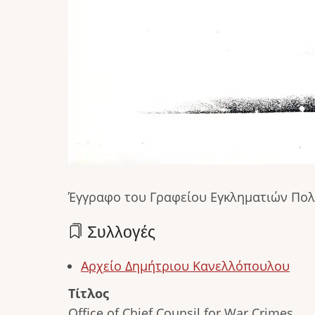
Έγγραφο του Γραφείου Εγκληματιών Πολέ
Συλλογές
Αρχείο Δημήτριου Κανελλόπουλου
Τίτλος
Office of Chief Counsil for War Crimes