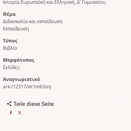
Ιστορία Ευρωπαΐκή και Ελληνική, Δ' Γυμνασίου
Θέμα
Διδασκαλία και εκπαίδευση
Εκπαίδευση
Τύπος
Βιβλίο
Μορφότυπος
Σελίδες:
Αναγνωριστικό
ark:/12317/dr1m63znj
Teile diese Seite