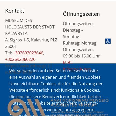
Kontakt
Öffnungszeiten
MUSEUM DES
Öffnungszeiten:
HOLOCAUSTS DER STADT
Dienstag –
KALAVRYTA
Sonntag
A. Sigros 1-5, Kalavrita, PLZ
Ruhetag: Montag
25001
Öffnungszeiten:
Tel:
+302692023646
,
09.00 bis 16.00 Uhr
+302692360220
Mehr
https://www.dmko.gr ||
Informationen
Wir verwenden auf den Seiten dieser Website
info@dmko.gr
eine Auswahl an eigenen und fremden Cookies:
Unverzichtbare Cookies, die für die Nutzung der
Website erforderlich sind; funktionale Cookies,
Bild
die eine bessere Benutzerfreundlichkeit bei der
Nutzung der Website ermöglichen; Leistungs-
Cookies, die wir verwenden, um aggregierte