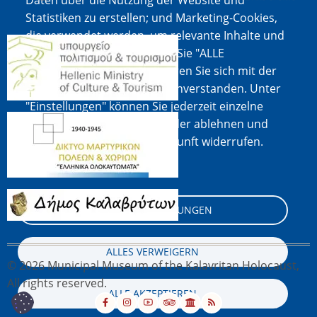
Daten über die Nutzung der Website und
Statistiken zu erstellen; und Marketing-Cookies,
die verwendet werden, um relevante Inhalte und
Bild
Werbung anzuzeigen. Wenn Sie "ALLE
AKZEPTIEREN" wählen, erklären Sie sich mit der
Verwendung aller Cookies einverstanden. Unter
"Einstellungen" können Sie jederzeit einzelne
Bild
Cookie-Typen akzeptieren oder ablehnen und
Ihre Zustimmung für die Zukunft widerrufen.
Cookie-Dokumentation
Bild
COOKIE-EINSTELLUNGEN
ALLES VERWEIGERN
© 2026 Municipal Museum of the Kalavritan Holocaust,
All rights reserved.
ALLE AKZEPTIEREN