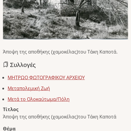
Άποψη της αποθήκης (χαμοκέλας)του Τάκη Καποτά.
Συλλογές
ΜΗΤΡΩΟ ΦΩΤΟΓΡΑΦΙΚΟΥ ΑΡΧΕΙΟΥ
Μεταπολεμική Ζωή
Μετά το Ολοκαύτωμα/Πόλη
Τίτλος
Άποψη της αποθήκης (χαμοκέλας)του Τάκη Καποτά
Θέμα