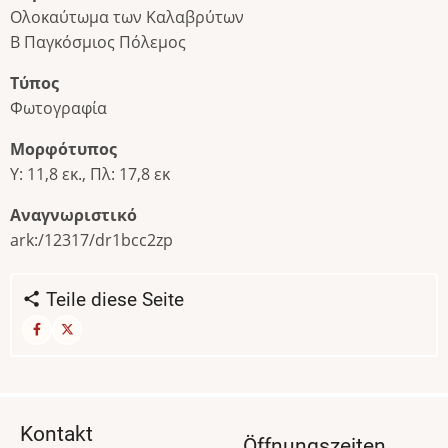
Ολοκαύτωμα των Καλαβρύτων
Β Παγκόσμιος Πόλεμος
Τύπος
Φωτογραφία
Μορφότυπος
Υ: 11,8 εκ., Πλ: 17,8 εκ
Αναγνωριστικό
ark:/12317/dr1bcc2zp
Teile diese Seite
Kontakt
Öffnungszeiten