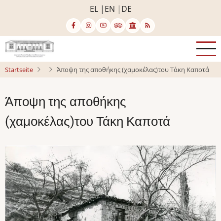
Direkt
EL
EN
DE
zum
Inhalt
Startseite
Άποψη της αποθήκης (χαμοκέλας)του Τάκη Καποτά
Άποψη της αποθήκης
(χαμοκέλας)του Τάκη Καποτά
Bild