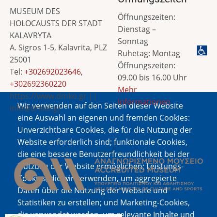
MUSEUM DES
Öffnungszeiten:
HOLOCAUSTS DER STADT
Dienstag –
KALAVRYTA
Sonntag
A. Sigros 1-5, Kalavrita, PLZ
Ruhetag: Montag
25001
Öffnungszeiten:
Tel:
+302692023646
,
09.00 bis 16.00 Uhr
+302692360220
Mehr
https://www.dmko.gr ||
Informationen
Wir verwenden auf den Seiten dieser Website
info@dmko.gr
eine Auswahl an eigenen und fremden Cookies:
Unverzichtbare Cookies, die für die Nutzung der
Website erforderlich sind; funktionale Cookies,
Bild
die eine bessere Benutzerfreundlichkeit bei der
Nutzung der Website ermöglichen; Leistungs-
Cookies, die wir verwenden, um aggregierte
Daten über die Nutzung der Website und
Statistiken zu erstellen; und Marketing-Cookies,
die verwendet werden, um relevante Inhalte und