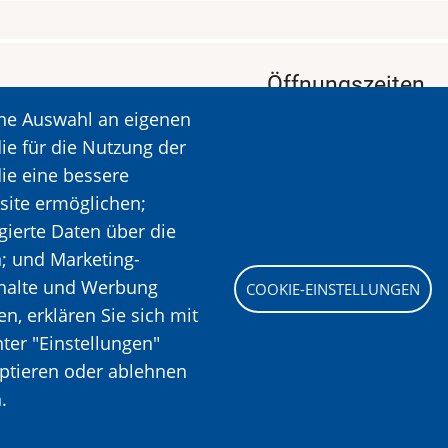
Öffnungszeiten
ine Auswahl an eigenen
KALAVRYTA
Öffnungszeiten: Dien
ie für die Nutzung der
Ruhetag: Montag
die eine bessere
Öffnungszeiten: 09.00
site ermöglichen;
Mehr Informationen
gierte Daten über die
n; und Marketing-
nhalte und Werbung
COOKIE-EINSTELLUNGEN
Bild
, erklären Sie sich mit
ter "Einstellungen"
eptieren oder ablehnen
.