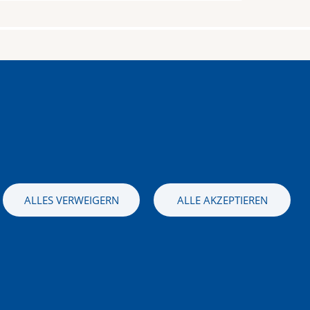
stag – Sonntag
 bis 16.00 Uhr
ALLES VERWEIGERN
ALLE AKZEPTIEREN
Bild