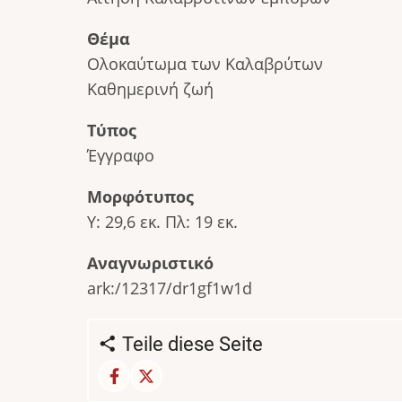
Θέμα
Ολοκαύτωμα των Καλαβρύτων
Καθημερινή ζωή
Τύπος
Έγγραφο
Μορφότυπος
Υ: 29,6 εκ. Πλ: 19 εκ.
Αναγνωριστικό
ark:/12317/dr1gf1w1d
Teile diese Seite