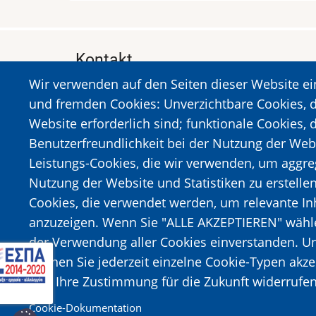
Kontakt
Wir verwenden auf den Seiten dieser Website e
MUSEUM DES HOLOCAUSTS DER STADT 
und fremden Cookies: Unverzichtbare Cookies, d
A. Sigros 1-5, Kalavrita, PLZ 25001
Website erforderlich sind; funktionale Cookies, 
Tel:
+302692023646
,
+302692360220
Benutzerfreundlichkeit bei der Nutzung der Web
https://www.dmko.gr || info@dmko.gr
Leistungs-Cookies, die wir verwenden, um aggre
Nutzung der Website und Statistiken zu erstelle
Cookies, die verwendet werden, um relevante I
Bild
Bild
anzuzeigen. Wenn Sie "ALLE AKZEPTIEREN" wählen
der Verwendung aller Cookies einverstanden. Un
können Sie jederzeit einzelne Cookie-Typen akz
und Ihre Zustimmung für die Zukunft widerrufen
Cookie-Dokumentation