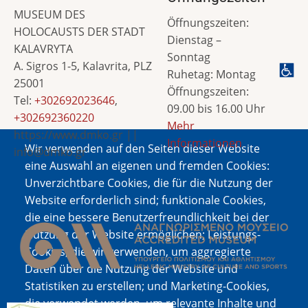
MUSEUM DES
Öffnungszeiten:
HOLOCAUSTS DER STADT
Dienstag –
KALAVRYTA
Sonntag
A. Sigros 1-5, Kalavrita, PLZ
Ruhetag: Montag
25001
Öffnungszeiten:
Tel:
+302692023646
,
09.00 bis 16.00 Uhr
+302692360220
Mehr
https://www.dmko.gr ||
Informationen
Wir verwenden auf den Seiten dieser Website
info@dmko.gr
eine Auswahl an eigenen und fremden Cookies:
Unverzichtbare Cookies, die für die Nutzung der
Website erforderlich sind; funktionale Cookies,
Bild
die eine bessere Benutzerfreundlichkeit bei der
Nutzung der Website ermöglichen; Leistungs-
Cookies, die wir verwenden, um aggregierte
Daten über die Nutzung der Website und
Statistiken zu erstellen; und Marketing-Cookies,
die verwendet werden, um relevante Inhalte und