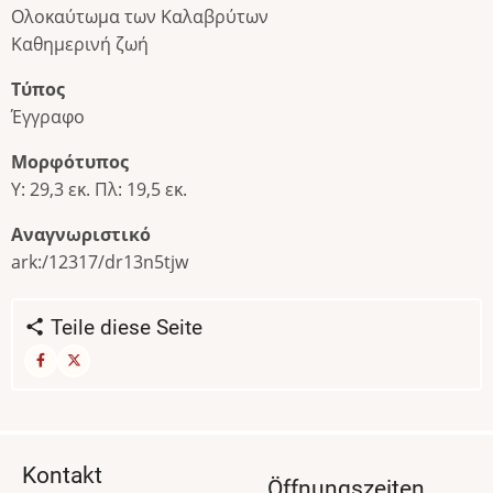
Ολοκαύτωμα των Καλαβρύτων
Καθημερινή ζωή
Τύπος
Έγγραφο
Μορφότυπος
Υ: 29,3 εκ. Πλ: 19,5 εκ.
Αναγνωριστικό
ark:/12317/dr13n5tjw
Teile diese Seite
Kontakt
Öffnungszeiten