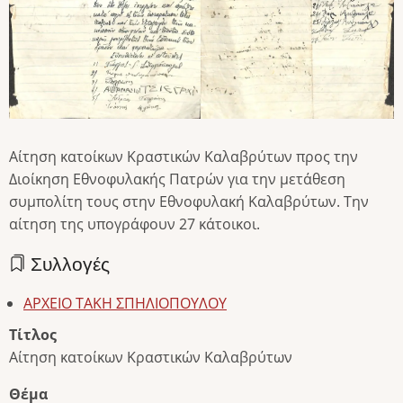
Αίτηση κατοίκων Κραστικών Καλαβρύτων προς την
Διοίκηση Εθνοφυλακής Πατρών για την μετάθεση
συμπολίτη τους στην Εθνοφυλακή Καλαβρύτων. Την
αίτηση της υπογράφουν 27 κάτοικοι.
Συλλογές
ΑΡΧΕΙΟ ΤΑΚΗ ΣΠΗΛΙΟΠΟΥΛΟΥ
Τίτλος
Αίτηση κατοίκων Κραστικών Καλαβρύτων
Θέμα