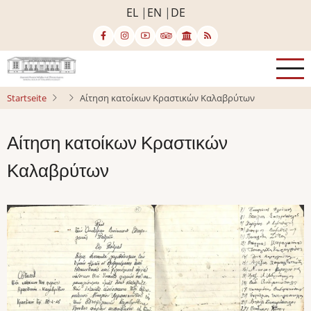
Direkt
EL
EN
DE
zum
Inhalt
Startseite
Αίτηση κατοίκων Κραστικών Καλαβρύτων
Αίτηση κατοίκων Κραστικών
Καλαβρύτων
Bild
Bild