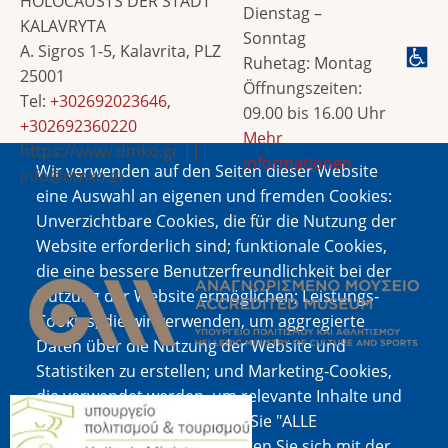
HOLOCAUSTS DER STADT
Dienstag –
KALAVRYTA
Sonntag
A. Sigros 1-5, Kalavrita, PLZ
Ruhetag: Montag
25001
Öffnungszeiten:
Tel:
+302692023646
,
09.00 bis 16.00 Uhr
+302692360220
Mehr
https://www.dmko.gr ||
Informationen
Wir verwenden auf den Seiten dieser Website
info@dmko.gr
eine Auswahl an eigenen und fremden Cookies:
Unverzichtbare Cookies, die für die Nutzung der
Website erforderlich sind; funktionale Cookies,
Bild
die eine bessere Benutzerfreundlichkeit bei der
Nutzung der Website ermöglichen; Leistungs-
Cookies, die wir verwenden, um aggregierte
Daten über die Nutzung der Website und
Statistiken zu erstellen; und Marketing-Cookies,
die verwendet werden, um relevante Inhalte und
Bild
Werbung anzuzeigen. Wenn Sie "ALLE
AKZEPTIEREN" wählen, erklären Sie sich mit der