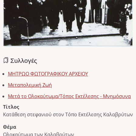
Συλλογές
ΜΗΤΡΩΟ ΦΩΤΟΓΡΑΦΙΚΟΥ ΑΡΧΕΙΟΥ
Μεταπολεμική Ζωή
Μετά το Ολοκαύτωμα/Τόπος Εκτέλεσης - Μνημόσυνα
Τίτλος
Κατάθεση στεφανιού στον Τόπο Εκτέλεσης Καλαβρύτων
Θέμα
Ολοκαύτωμα των Καλαβρύτων